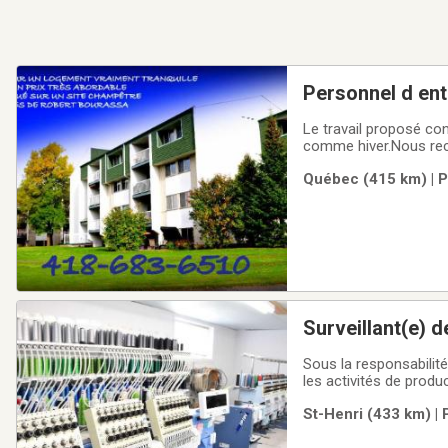
Personnel d entr
Le travail proposé cons
comme hiver.Nous rec
simple et d'initiative
Québec (415 km) | P
nettoyage et d'entreti
Surveillant(e) d
Sous la responsabilité
les activités de produc
planifier les horaires
St-Henri (433 km) | 
machines