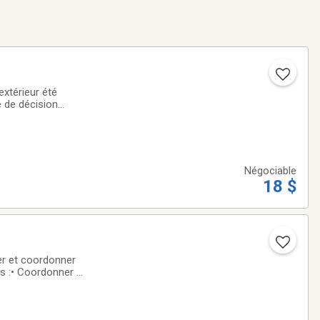
extérieur été
 de décision
les outils de
Négociable
18 $
ser et coordonner
hes :• Coordonner et
écessaires sur les