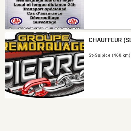
CHAUFFEUR (SE)REMORQ
QUICK
St-Sulpice (460 km) 