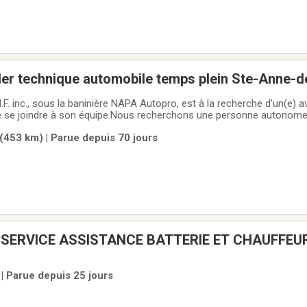
ler technique automobile temps plein Ste-Anne-d
F. inc., sous la baninière NAPA Autopro, est à la recherche d’un(e) a
e se joindre à son équipe.Nous recherchons une personne autonome,
ement d’atelier, capable d’offrir un service à la clientèle professionn
453 km) | Parue depuis 70 jours
ations
 SERVICE ASSISTANCE BATTERIE ET CHAUFFEU
/TOWING
| Parue depuis 25 jours