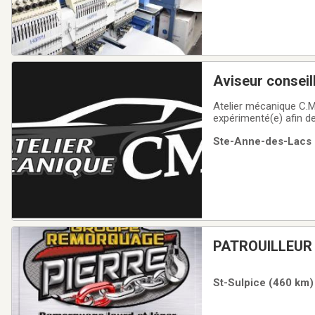
Aviseur conseil
Atelier mécanique C.M.
expérimenté(e) afin d
l’aise dans un environn
Ste-Anne-des-Lacs (
efficacement les opér
PATROUILLEUR
REMORQUEUSE
St-Sulpice (460 km) 