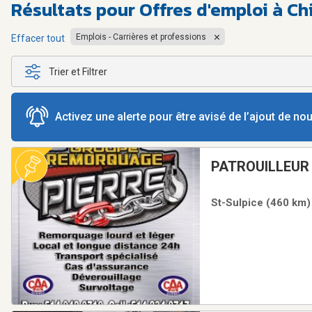
Résultats pour
Offres d'emploi à C
Emplois - Carrières et professions
Effacer tout
Trier et Filtrer
Activez une alerte pour être avisé de l’ajout de n
PATROUILLEUR
REMORQUEUSE
St-Sulpice (460 km) 