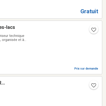
Gratuit
es-lacs
viseur technique
 organisée et à
el et de gérer
Prix sur demande
R