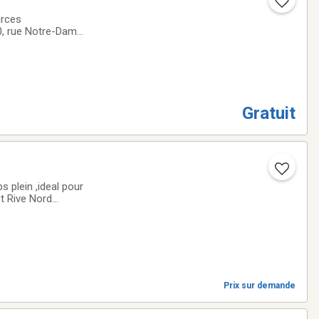
urces
80, rue Notre-Dame
cturé, sécurisant
Gratuit
et Rive Nord
Prix sur demande