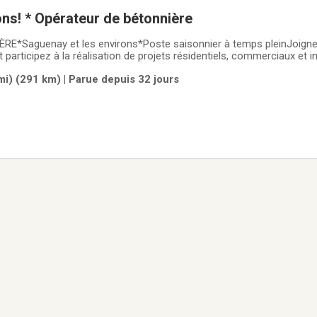
Nous embauchons! * Opérateur de bétonnière
*Saguenay et les environs*Poste saisonnier à temps pleinJoign
 participez à la réalisation de projets résidentiels, commerciaux et i
expérimentée.PRINCIPALE OPÉRATION• Effectuer l'inspection quotid
i) (291 km) | Parue depuis 32 jours
 Conduire et