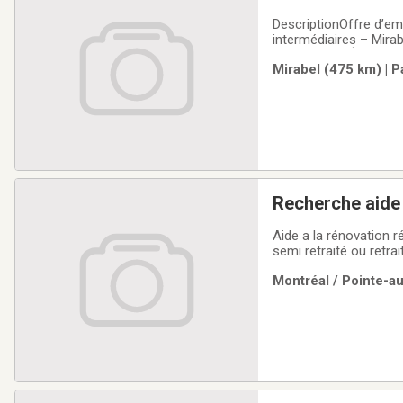
DescriptionOffre d’em
intermédiaires – Mirab
Est, MontréalÀ propos
Mirabel (475 km) | P
et humain à une clien
Recherche aide 
Aide a la rénovation résidentielle 
semi retraité ou retra
Montréal / Pointe-a