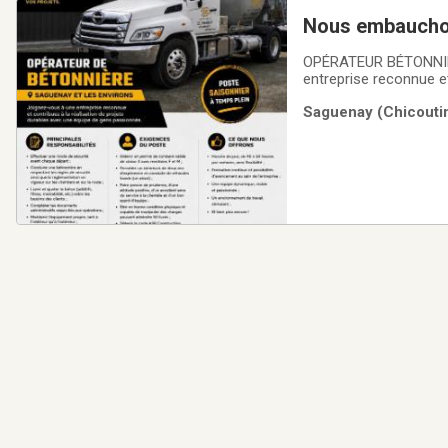
OPÉRATEUR BÉTONNIÈRE
entreprise reconnue et
équipe passionnée et 
Saguenay (Chicoutim
avant chaque départ;•