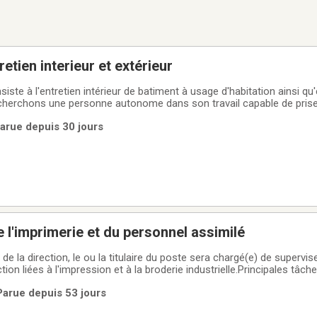
etien interieur et extérieur
iste à l'entretien intérieur de batiment à usage d'habitation ainsi qu'
herchons une personne autonome dans son travail capable de prise
.Cette personne devra être en bonne condition physique et habile avec 
arue depuis 30 jours
en (tondeuse,
e l'imprimerie et du personnel assimilé
 de la direction, le ou la titulaire du poste sera chargé(e) de supervi
tion liées à l'impression et à la broderie industrielle.Principales tâc
 de production• Assurer la maintenance et effectuer les réparations n
Parue depuis 53 jours