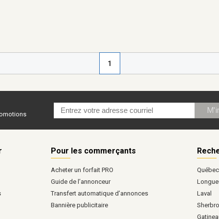
1
M'i
promotions
r
Pour les commerçants
Reche
Acheter un forfait PRO
Québe
Guide de l’annonceur
Longueu
s
Transfert automatique d’annonces
Laval
Bannière publicitaire
Sherbr
Gatinea