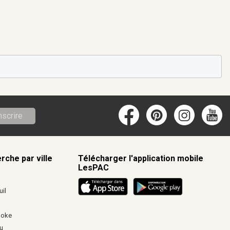
nscrire
rche par ville
Télécharger l'application mobile
LesPAC
c
il
ooke
u