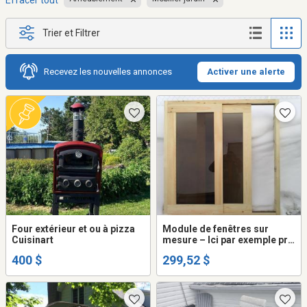
Effacer tout
Trier et Filtrer
Recevez les nouvelles annonces
Activer une alerte
Four extérieur et ou à pizza
Module de fenêtres sur
Cuisinart
mesure – Ici par exemple prix
pour 48’’x48’’
400 $
299,52 $