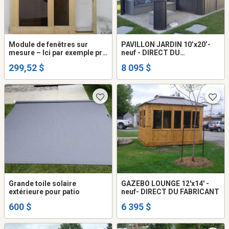
Module de fenêtres sur
PAVILLON JARDIN 10’x20’-
mesure – Ici par exemple prix
neuf - DIRECT DU
pour 48’’x48’’
FABRICANT
299,52 $
8 095 $
Grande toile solaire
GAZEBO LOUNGE 12'x14' -
extérieure pour patio
neuf- DIRECT DU FABRICANT
600 $
6 395 $