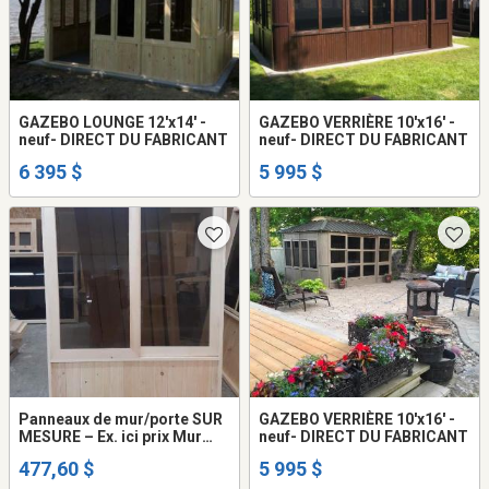
GAZEBO LOUNGE 12'x14' -
GAZEBO VERRIÈRE 10'x16' -
neuf- DIRECT DU FABRICANT
neuf- DIRECT DU FABRICANT
6 395 $
5 995 $
Panneaux de mur/porte SUR
GAZEBO VERRIÈRE 10'x16' -
MESURE – Ex. ici prix Mur
neuf- DIRECT DU FABRICANT
Lounge 48’’ large x 84’’ haut
477,60 $
5 995 $