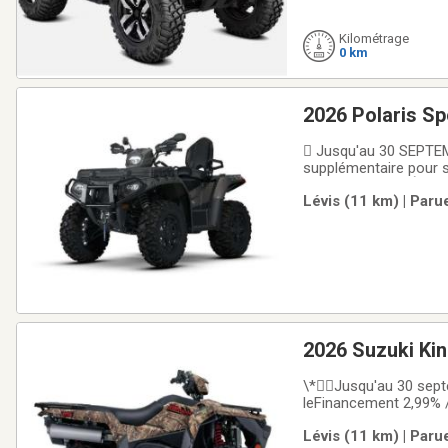
Kilométrage
0 km
2026 Polaris Sp
 Jusqu'au 30 SEPTEM
supplémentaire pour 
mois CODEMODÈLE: A26
Lévis (11 km) | Paru
cc de 88 HP VTT Rand
2026 Suzuki K
\*Jusqu'au 30 septe
leFinancement 2,99%
KingQuad 750 XPZ Pui
Lévis (11 km) | Paru
robustesse et du raf