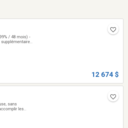
99% / 48 mois) -
n supplémentaire
di liquide  Un
12 674 $
use, sans
accomplir les