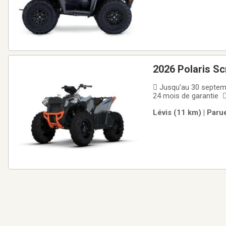
2026 Polaris S
 Jusqu'au 30 septem
24 mois de garantie 
Polaris Scrambler 850
Lévis (11 km) | Paru
Scrambler est conçu 