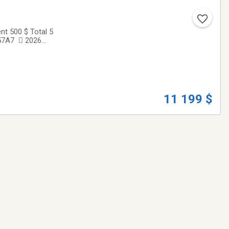
t 500 $ Total 5
A57A7  2026
ence  Le Polaris
11 199 $