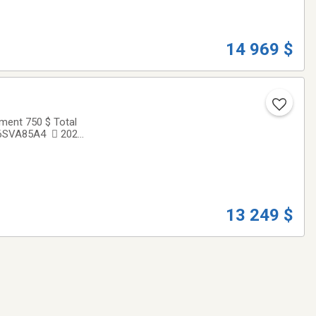
14 969 $
ment 750 $ Total
A26SVA85A4  2026
  Le Polaris
13 249 $