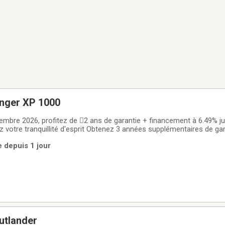
anger XP 1000
mbre 2026, profitez de 2 ans de garantie + financement à 6.49% j
votre tranquillité d'esprit Obtenez 3 années supplémentaires de gar
profitez d'un total de 5 ans de garantie R26RST99AL  2026 Polar
e depuis 1 jour
Edition 999 cc, 82
utlander