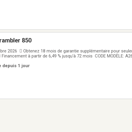
crambler 850
bre 2026  Obtenez 18 mois de garantie supplémentaire pour seule
 Financement à partir de 6,49 % jusqu'à 72 mois CODE MODÈLE: 
 Bicylindre ProStar 850 cc de 78 HP VTT Sport Sentier Performance
e depuis 1 jour
pour les amateurs de