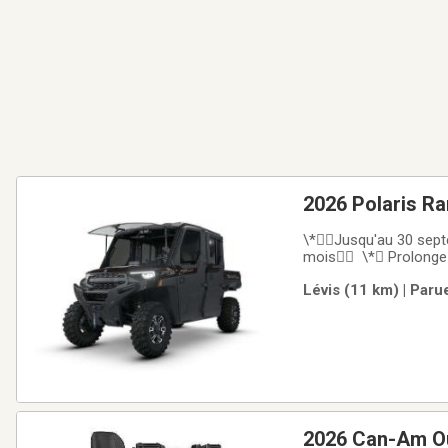
2026 Polaris R
\*Jusqu'au 30 septe
mois \* Prolongez 
seulement 1 500$ et 
Lévis (11 km) | Paru
1000 NorthStar Texas 
2026 Can-Am O