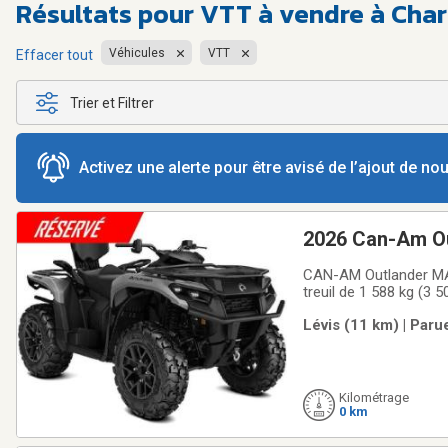
Résultats pour
VTT à vendre à Cha
Véhicules
VTT
Effacer tout
Trier et Filtrer
Activez une alerte pour être avisé de l’ajout de n
2026 Can-Am Ou
CAN-AM Outlander MAX
treuil de 1 588 kg (3 
Lévis (11 km) | Paru
Kilométrage
0 km