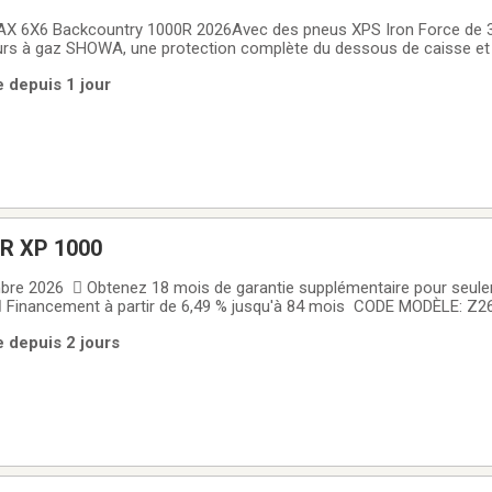
 6X6 Backcountry 1000R 2026Avec des pneus XPS Iron Force de 30
rs à gaz SHOWA, une protection complète du dessous de caisse et l
èle se tient debout. Il franchit les obstacles grâce à sa garde au so
e depuis 1 jour
ce dans
ZR XP 1000
bre 2026  Obtenez 18 mois de garantie supplémentaire pour seule
 Financement à partir de 6,49 % jusqu'à 84 mois CODE MODÈLE: 
Ultimate Bicylindre ProStar 999 cc de 114 HP Côte-à-côté Performa
e depuis 2 jours
ltimate 2026 est