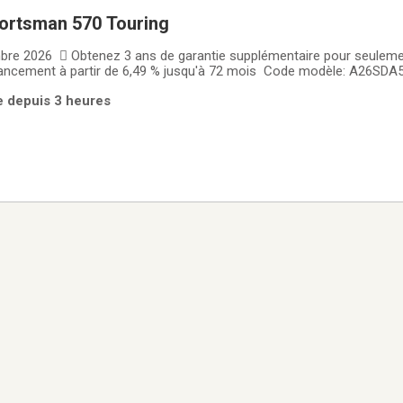
portsman 570 Touring
bre 2026  Obtenez 3 ans de garantie supplémentaire pour seulemen
nancement à partir de 6,49 % jusqu'à 72 mois Code modèle: A26SD
uring 570 Monocylindre 567 cc, 44 HP VTT 2 places Confort Polyval
e depuis 3 heures
 conçu pour profiter