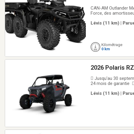
CAN-AM Outlander MAX
Force, des amortisseu
MultiCam Black, ce mod
Lévis (11 km) | Paru
apporte de la puissan
Kilométrage
0 km
2026 Polaris R
 Jusqu'au 30 septem
24 mois de garantie 
Polaris RZR XP 1000 
Lévis (11 km) | Paru
Polaris RZR XP 1000 U