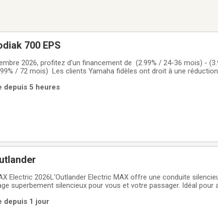
odiak 700 EPS
mbre 2026, profitez d'un financement de (2.99% / 24-36 mois) - (3.
5.99% / 72 mois) Les clients Yamaha fidèles ont droit à une réductio
 YFM70KPATG  Yamaha Kodiak 700 EPS 2026 moteur 686 cc, refroi
e depuis 5 heures
t fiable,
utlander
Electric 2026L'Outlander Electric MAX offre une conduite silencie
yage superbement silencieux pour vous et votre passager. Idéal pour 
en un temps record.BVJ26163Succursale: Lévis
e depuis 1 jour