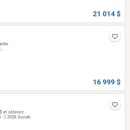
21 014 $
antie
2
dre ProStar 952
16 999 $
$ et obtenez
6  2026 Suzuki
t le summum de la