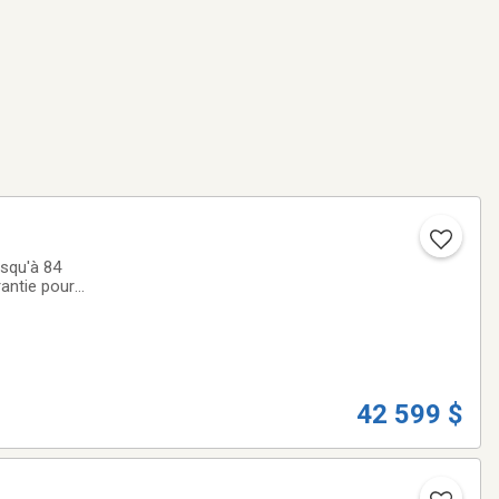
usqu'à 84
antie pour
is RANGER CREW XP
42 599 $