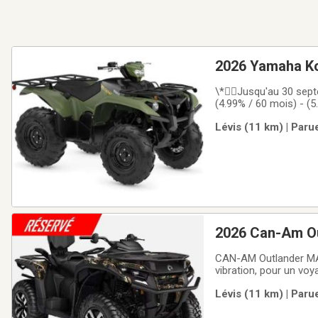
2026 Yamaha K
\*Jusqu'au 30 septe
(4.99% / 60 mois) - (
de 0.5% CODE MODÈLE:
Lévis (11 km) | Paru
VTT utilitaire robuste e
2026 Can-Am O
CAN-AM Outlander MAX 
vibration, pour un vo
tâches quotidiennes 
Lévis (11 km) | Paru