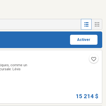
Activer
stiques, comme un
cursale: Lévis
15 214 $