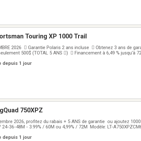
ortsman Touring XP 1000 Trail
BRE 2026  Garantie Polaris 2 ans incluse  Obtenez 3 ans de gar
seulement 500$ (TOTAL 5 ANS )  Financement à 6,49 % jusqu'à 7
SYY95AK  2026 Polaris Sportsman Touring XP 1000 Trail Bicylin
e depuis 1 jour
onnée Confort 2 places  Le Polaris Sportsman
ingQuad 750XPZ
mbre 2026, profitez du rabais + 5 ANS de garantie ou ajoutez 1000
 / 24-36-48M - 3.99% / 60M ou 4,99% / 72M Modèle: LT-A750XPZCM
ssance, contrôle et confort premium Le KingQuad 750 XPZ 2026 es
e depuis 1 jour
finement dans la gamme