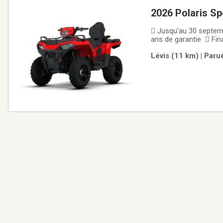
2026 Polaris S
 Jusqu'au 30 septem
ans de garantie  Fi
Polaris Sportsman To
Lévis (11 km) | Paru
Sportsman Touring est