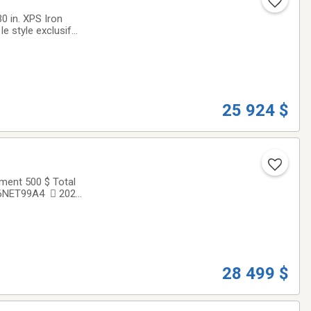
 in. XPS Iron
e style exclusif
l élevée et
25 924 $
ment 500 $ Total
Z26NET99A4  2026
nce Sentier  Le
28 499 $