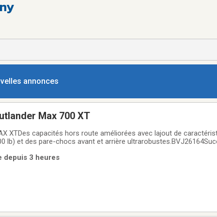
rny
ouvelles annonces
tlander Max 700 XT
 XTDes capacités hors route améliorées avec lajout de caractéri
500 lb) et des pare-chocs avant et arrière ultrarobustes.BVJ26164Suc
e depuis 3 heures