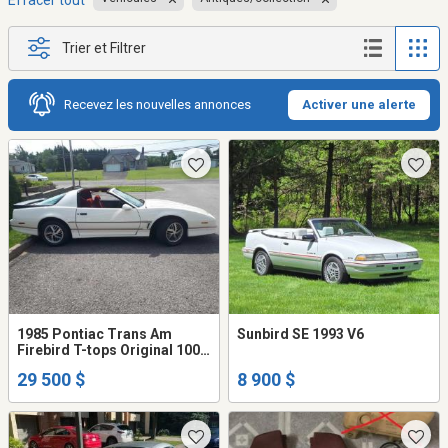
Effacer tout
Trier et Filtrer
Recevez les nouvelles annonces
Activer une alerte
1985 Pontiac Trans Am
Sunbird SE 1993 V6
Firebird T-tops Original 100%
bas kilométrage 67,000 kms
29 500 $
8 900 $