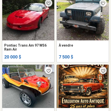
Pontiac Trans Am 97 WS6
À vendre
Ram Air
20 000 $
7 500 $