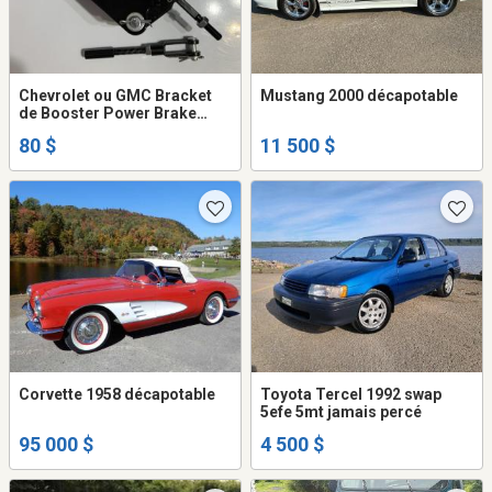
Chevrolet ou GMC Bracket
Mustang 2000 décapotable
de Booster Power Brake
NEUF
80 $
11 500 $
Corvette 1958 décapotable
Toyota Tercel 1992 swap
5efe 5mt jamais percé
95 000 $
4 500 $