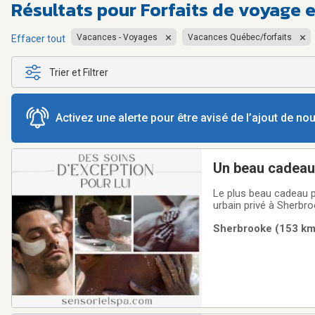
Résultats pour
Forfaits de voyage 
Vacances - Voyages
Vacances Québec/forfaits
Effacer tout
Trier et Filtrer
Activez une alerte pour être avisé de l’ajout de n
Un beau cadeau 
Le plus beau cadeau p
urbain privé à Sherbro
✨✨ Faites lui plaisir en 
Sherbrooke (153 km)
par téléphone :