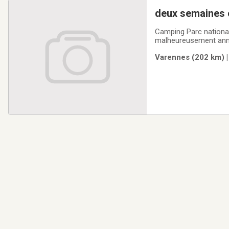
deux semaines c
Camping Parc national
malheureusement annul
: du 20 juillet au 26 j
Varennes (202 km) |
site de toute la Sepaq