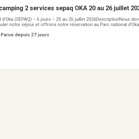
amping 2 services sepaq OKA 20 au 26 juillet 20
 d'Oka (SEPAQ) – 6 jours – 20 au 26 juillet 2026DescriptionNous de
er notre séjour et offrons notre réservation au Parc national d'Ok
uillet 2026 (6 nuits)✅ Le transfert de réservation est autorisé par la 
 Parue depuis 27 jours
 ! Magnifique