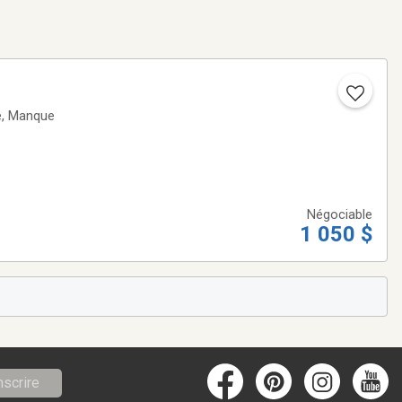
ue
Négociable
1 050 $
nscrire