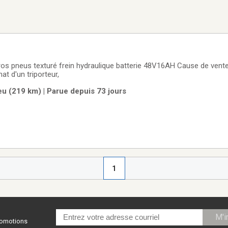
os pneus texturé frein hydraulique batterie 48V16AH Cause de vente, Manq
hat d'un triporteur,
eu (219 km) | Parue depuis 73 jours
1
M'i
promotions