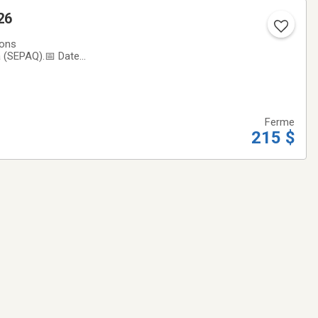
26
vons
a (SEPAQ).📅 Dates
SEPAQ. Le plus beau
Ferme
215 $