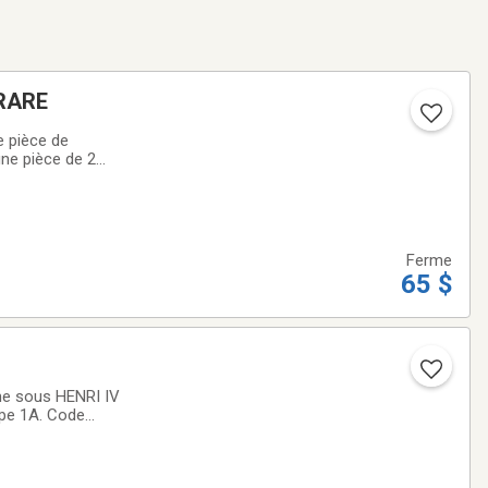
 RARE
 pièce de
une pièce de 2
e le soin de bien
Ferme
65 $
ne sous HENRI IV
Type 1A. Code
votre propre idée