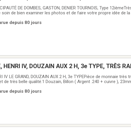
CIPAUTÉ DE DOMBES, GASTON, DENIER TOURNOIS, Type 12ièmeTrès b
e soin de bien examiner les photos et de faire votre propre idée de la 
cevrez est celle de la photo.Pièce de monnaie authentique, de très b
Parue depuis 80 jours
uivre, 16mm,
, HENRI IV, DOUZAIN AUX 2 H, 3e TYPE, TRÈS R
I IV LE GRAND, DOUZAIN AUX 2 H, 3e TYPEPièce de monnaie très trè
 de très belle qualité.1 Douzain, Billon ( Argent .240 + cuivre ), 23m
les photos et de faire votre propre idée de la qualité.La pièce de m
Parue depuis 80 jours
a