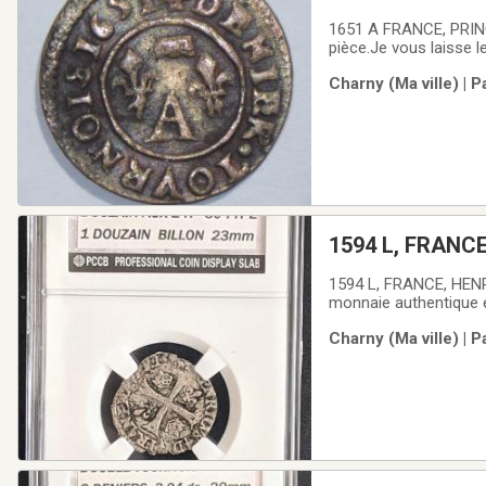
1651 A FRANCE, PRIN
pièce.Je vous laisse l
de monnaie que vous re
Charny (Ma ville) | 
très rare.1 Denier , C
1594 L, FRANCE
1594 L, FRANCE, HENR
monnaie authentique et
soin de bien examiner 
Charny (Ma ville) | 
recevrez est celle de l