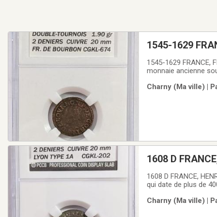
1545-1629 FRA
1545-1629 FRANCE, F
monnaie ancienne sous
Deniers en cuivre de 2
Charny (Ma ville) | 
examiner les photos et
1608 D FRANCE
1608 D FRANCE, HENRI
qui date de plus de 40
d'identification : CGK
Charny (Ma ville) | 
de la qualité. La pièc