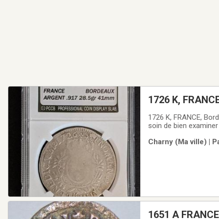
1726 K, FRANCE
1726 K, FRANCE, Bord
soin de bien examiner 
recevrez est celle de
Charny (Ma ville) | 
Paypal.Livraison possi
1651 A FRANCE