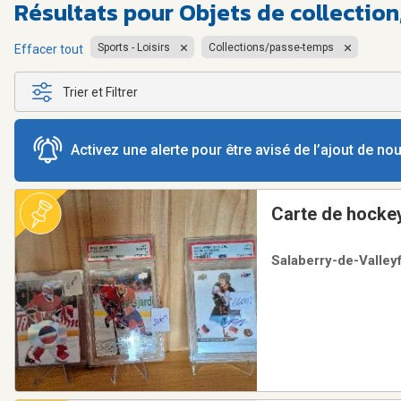
Résultats pour
Objets de collectio
Sports - Loisirs
Collections/passe-temps
Effacer tout
Trier et Filtrer
Activez une alerte pour être avisé de l’ajout de n
Carte de hocke
Salaberry-de-Valleyf