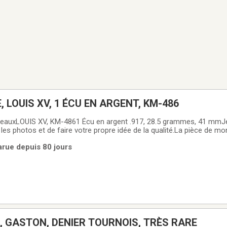
, LOUIS XV, 1 ÉCU EN ARGENT, KM-486
eauxLOUIS XV, KM-4861 Écu en argent .917, 28.5 grammes, 41 mmJe 
les photos et de faire votre propre idée de la qualité.La pièce de m
 la photo.Pièce de monnaie authentique.Paiement en argent, Intérac o
Parue depuis 80 jours
ble à vos frais.
, GASTON, DENIER TOURNOIS, TRÈS RARE