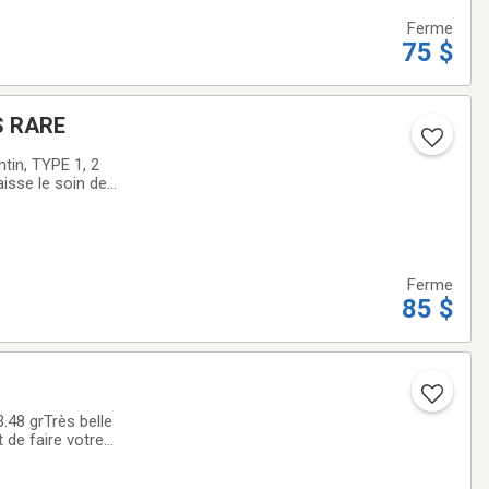
Ferme
75 $
S RARE
in, TYPE 1, 2
aisse le soin de
que vous recevrez
Ferme
85 $
.48 grTrès belle
 de faire votre
ce de monnaie