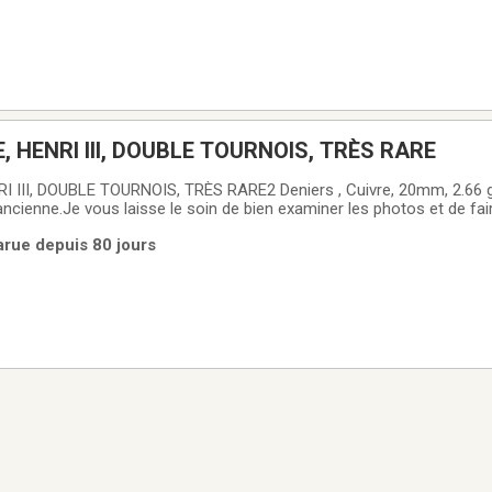
, HENRI III, DOUBLE TOURNOIS, TRÈS RARE
 III, DOUBLE TOURNOIS, TRÈS RARE2 Deniers , Cuivre, 20mm, 2.66 gr
ncienne.Je vous laisse le soin de bien examiner les photos et de fai
 pièce de monnaie que vous recevrez est celle de la photo.Pièce de m
Parue depuis 80 jours
 très