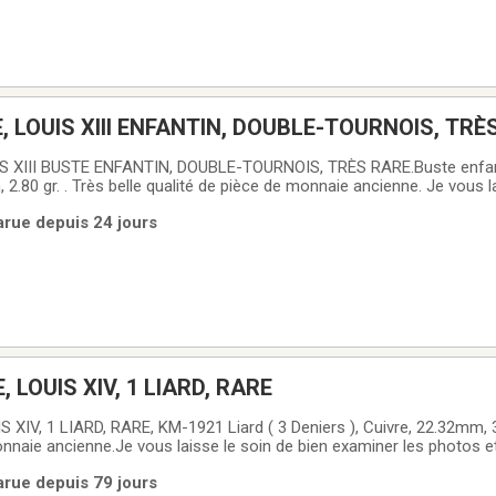
E, LOUIS XIII ENFANTIN, DOUBLE-TOURNOIS, TRÈ
S XIII BUSTE ENFANTIN, DOUBLE-TOURNOIS, TRÈS RARE.Buste enfant
 2.80 gr. . Très belle qualité de pièce de monnaie ancienne. Je vous l
os et de faire votre propre idée de la qualité. La pièce de monnaie 
Parue depuis 24 jours
 Pièce de
, LOUIS XIV, 1 LIARD, RARE
 XIV, 1 LIARD, RARE, KM-1921 Liard ( 3 Deniers ), Cuivre, 22.32mm, 3
nnaie ancienne.Je vous laisse le soin de bien examiner les photos et
lité.La pièce de monnaie que vous recevrez est celle de la photo.Piè
Parue depuis 79 jours
lle qualité