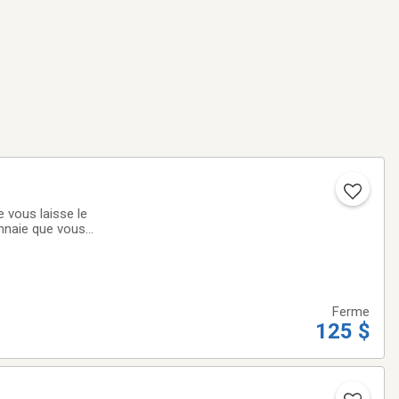
vous laisse le
onnaie que vous
u par
Ferme
125 $