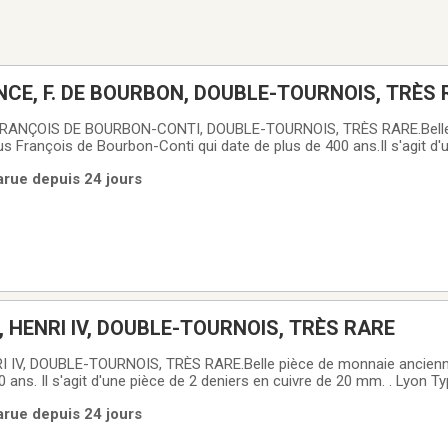
NCE, F. DE BOURBON, DOUBLE-TOURNOIS, TRÈS
RANÇOIS DE BOURBON-CONTI, DOUBLE-TOURNOIS, TRÈS RARE.Belle
 François de Bourbon-Conti qui date de plus de 400 ans.Il s'agit d'
0 mm. 18e Type, (a-1). Code d'identification: CGKL-674 .Je vous laiss
Parue depuis 24 jours
 de faire votre propre idée
, HENRI IV, DOUBLE-TOURNOIS, TRÈS RARE
 IV, DOUBLE-TOURNOIS, TRÈS RARE.Belle pièce de monnaie ancien
0 ans. Il s'agit d'une pièce de 2 deniers en cuivre de 20 mm. . Lyon 
L-202 . Je vous laisse le soin de bien examiner les photos et de faire 
Parue depuis 24 jours
e de monnaie