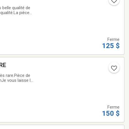
elle qualité de
qualité.La pièce
elle qualité et
Ferme
125 $
ARE
s rare.Pièce de
mJe vous laisse le
onnaie que vous
Ferme
150 $