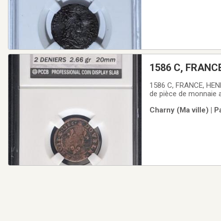
1586 C, FRANCE
1586 C, FRANCE, HENRI
de pièce de monnaie a
idée de la qualité.La
Charny (Ma ville) | 
de très belle qualité et