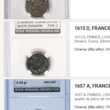
1615 D, FRANC
1615 D, FRANCE, LOUI
Deniers, Cuivre, 20mm,
bien examiner les phot
Charny (Ma ville) | 
est celle de la photo.
1657 A, FRANCE
1657 A, FRANCE, LOUIS
qualité de pièce de mo
propre idée de la qua
Charny (Ma ville) | 
authentique, de très be