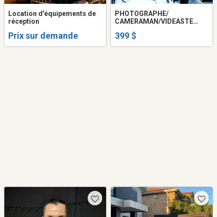
Location d'équipements de
PHOTOGRAPHE/
réception
CAMERAMAN/VIDEASTE
POUR MARIAGE ET
Prix sur demande
399 $
MONTAGE VIDÉO/PUB ET
AUTRE SERVICE 399$