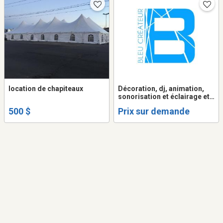
location de chapiteaux
Décoration, dj, animation,
sonorisation et éclairage et
plus pour mariages,
500 $
Prix sur demande
corporatifs, bals, etc