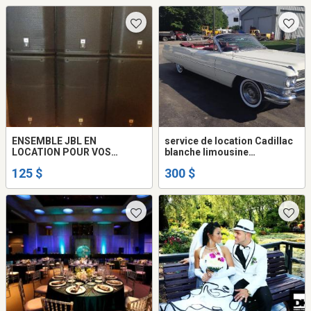
ENSEMBLE JBL EN
service de location Cadillac
LOCATION POUR VOS
blanche limousine
PARTYS
convertible decapotable
125 $
300 $
antique vintage mariage
video ou film