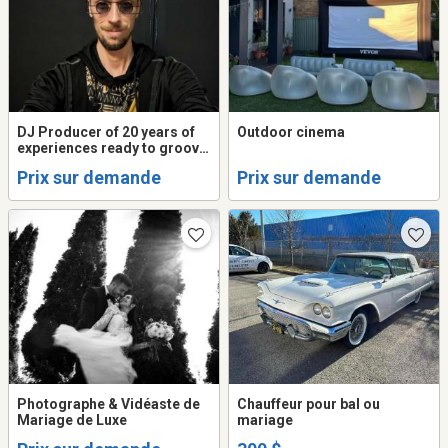
DJ Producer of 20 years of
Outdoor cinema
experiences ready to groove
your Club, Event, Party,
Prix sur demande
Prix sur demande
wedding.
Photographe & Vidéaste de
Chauffeur pour bal ou
Mariage de Luxe
mariage