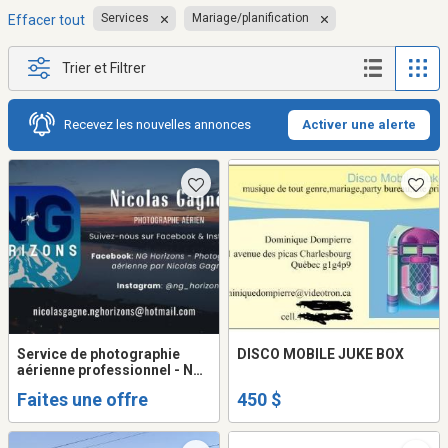
Services
Mariage/planification
Effacer tout
Trier et Filtrer
Recevez les nouvelles annonces
Activer une alerte
Service de photographie
DISCO MOBILE JUKE BOX
aérienne professionnel - NG
Horizons
Faites une offre
450 $