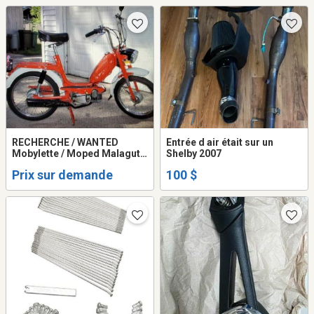
RECHERCHE / WANTED
Entrée d air était sur un
Mobylette / Moped Malaguti
Shelby 2007
et Piaggio Ciao 50 + moteur
Prix sur demande
100 $
+ inventaire , ouvert aux
échanges / open to swap.