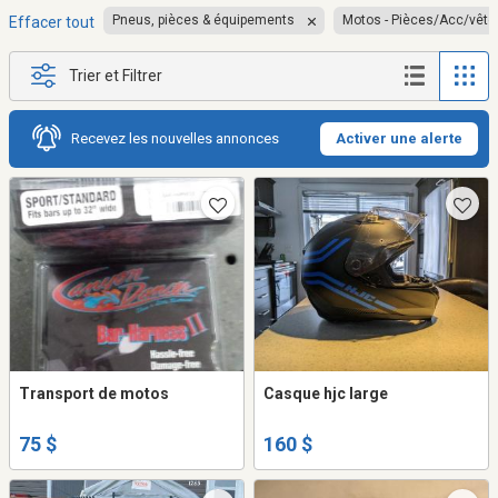
Pneus, pièces & équipements
Motos - Pièces/Acc/vêt
Effacer tout
Trier et Filtrer
Recevez les nouvelles annonces
Activer une alerte
Transport de motos
Casque hjc large
75 $
160 $