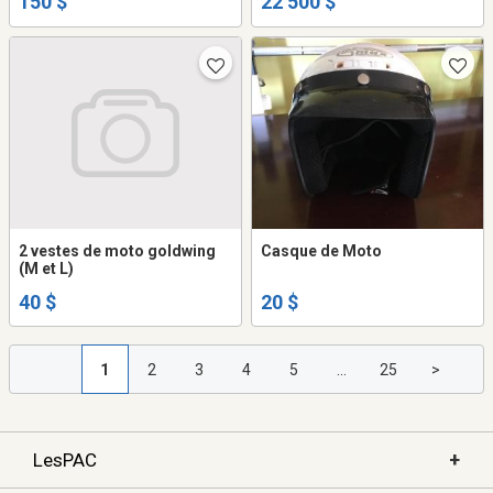
150 $
22 500 $
2 vestes de moto goldwing
Casque de Moto
(M et L)
40 $
20 $
1
2
3
4
5
...
25
>
+
LesPAC