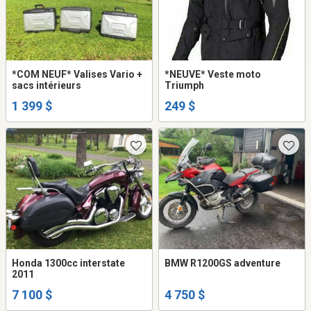
*COM NEUF* Valises Vario +
*NEUVE* Veste moto
sacs intérieurs
Triumph
1 399 $
249 $
Honda 1300cc interstate
BMW R1200GS adventure
2011
7 100 $
4 750 $