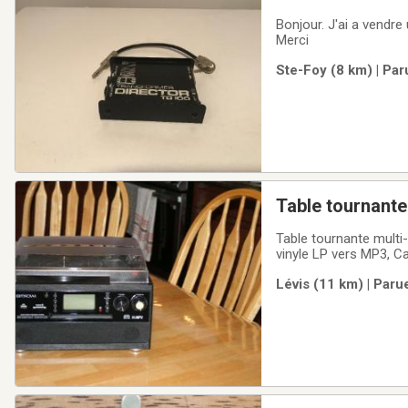
Bonjour. J'ai a vendr
Merci
Ste-Foy (8 km) | Par
Table tournante
Table tournante multi
vinyle LP vers MP3, C
audio peu servit je d
Lévis (11 km) | Paru