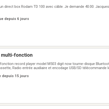
e un direct box Rodam TD 100 avec câble. Je demande 40.00. Jacque
ue depuis 6 jours
 multi-fonction
-fonction record player model M503 digit now tourne-disque Bluetoo
assette, Radio entrée auxiliaire et encodage USB/SD télécommande 
emande 60$ négociable en argent
e depuis 15 jours