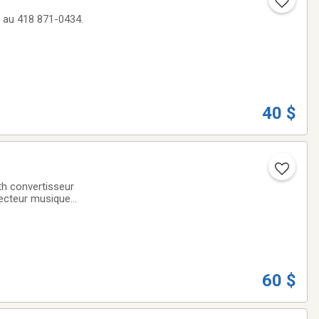
s au 418 871-0434.
40 $
th convertisseur
lecteur musique
60 $