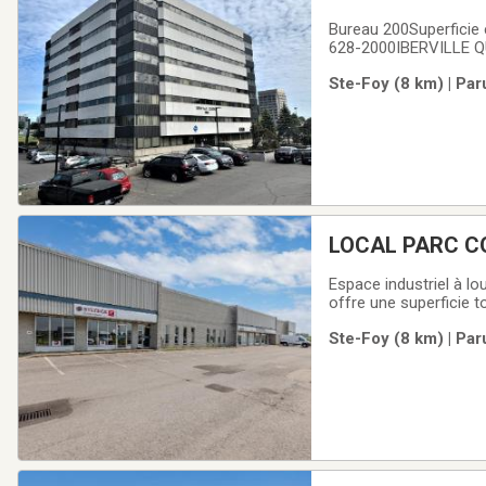
Bureau 200Superficie e
628-2000IBERVILLE QUA
Approximativement 17 
Ste-Foy (8 km) | Par
généreuse• Plus de 1
LOCAL PARC C
Espace industriel à l
offre une superficie 
hauteur libre impress
Ste-Foy (8 km) | Par
d'usages professionne