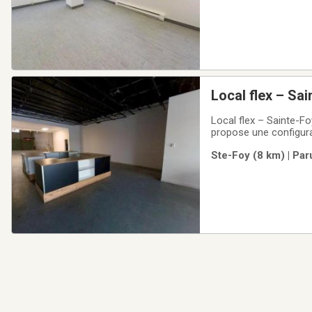
Local flex – Sa
Local flex – Sainte-Fo
propose une configurat
présence commerciale
Ste-Foy (8 km) | Par
vente à l’avant, parfai