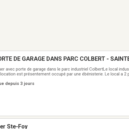
ORTE DE GARAGE DANS PARC COLBERT - SAINT
uer avec porte de garage dans le parc industriel ColbertLe local indust
a location est présentement occupé par une ébénisterie. Le local a 2
local au complet fait 17 600 pieds carrés.La partie avant du local e
ue depuis 3 jours
al
er Ste-Foy