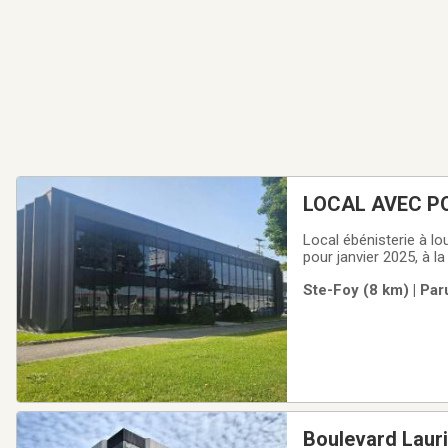
LOCAL AVEC P
Local ébénisterie à lo
pour janvier 2025, à l
de type « au sol »…Le 
Ste-Foy (8 km) | Par
espace de bureau, idé
Boulevard Lauri