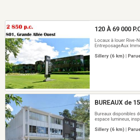
120 À 69 0
Locaux à louer Rive-
EntreposageAux Immeub
directement au succès
Sillery (6 km) | Paru
bâtiments de qualité,
BUREAUX de 150
Bureaux disponibles de
espace lumineux, inspi
sur Grande Allée. Com
Sillery (6 km) | Paru
bureaux avec vue et 