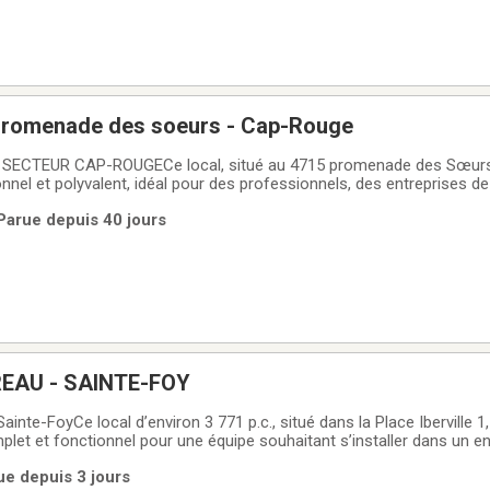
 Promenade des soeurs - Cap-Rouge
 SECTEUR CAP-ROUGECe local, situé au 4715 promenade des Sœurs,
el et polyvalent, idéal pour des professionnels, des entreprises de
s à la recherche de bureaux fermés dans un environnement accessib
Parue depuis 40 jours
prend trois locaux principaux
EAU - SAINTE-FOY
inte-FoyCe local d’environ 3 771 p.c., situé dans la Place Iberville 1,
t et fonctionnel pour une équipe souhaitant s’installer dans un 
ux et polyvalent.L’espace se compose de 11 bureaux fermés, idéal pou
ue depuis 3 jours
res