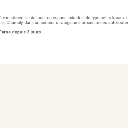
 exceptionnelle de louer un espace industriel de type petits locaux /
riel, Chambly, dans un secteur stratégique à proximité des autoroute
superficie totale de 2 898 pi², divisée en quatre locaux fonctionnels d
Parue depuis 3 jours
te