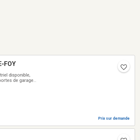
E-FOY
riel disponible,
 portes de garages
st aménagé en
Prix sur demande