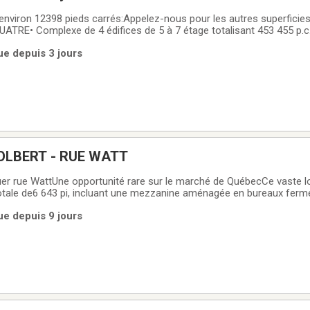
nviron 12398 pieds carrés:Appelez-nous pour les autres superficies dis
TRE• Complexe de 4 édifices de 5 à 7 étage totalisant 453 455 p.c
000 p.c. par étage• Architecture moderne• Halls d’entrée luxueux• F
ue depuis 3 jours
400 espaces de stationnements
OLBERT - RUE WATT
ouer rue WattUne opportunité rare sur le marché de QuébecCe vaste lo
totale de6 643 pi, incluant une mezzanine aménagée en bureaux ferm
ionnante de 18 pieds, cet espace polyvalent s'adapte facilement à un
ue depuis 9 jours
ls.Situé dans un