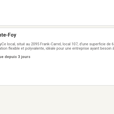
inte-Foy
yCe local, situé au 2095 Frank-Carrel, local 107, d’une superficie de 
ion flexible et polyvalente, idéale pour une entreprise ayant besoin à
 et d’un espace d’entreposage fonctionnel. Le rez-de-chaussée co
ue depuis 3 jours
te