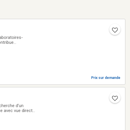
aboratoires-
ntribue
lier regroupe des
Prix sur demande
echerche d’un
le avec vue directe
c.Espace de