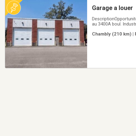
Garage a louer
DescriptionOpportunité
au 3400A boul. Indust
bâtiment #2 offre une 
Chambly (210 km) | 
825 pi² et 413 pi². Cet