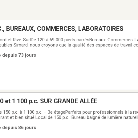
00 P.C., BUREAUX, COMMERCES, LABORATOIRES
Nord et Rive-SudDe 120 à 69 000 pieds carrésBureaux-Commerces-L
les Simard, nous croyons que la qualité des espaces de travail co
 des entreprises qui les occupent. C'est pourquoi notre parc immobi
e depuis 73 jours
 situés dans des secteurs
 et 1 100 p.c. SUR GRANDE ALLÉE
 150 p.c. à 1 100 p.c. – 3e étageParfaits pour professionnels à la r
rant et bien situé.Local de 150 p.c. :Bureau baigné de lumière naturel
prend un espace de rangement adjacent de 25 p.c.Local de 1 100 p.
e depuis 86 jours
accès