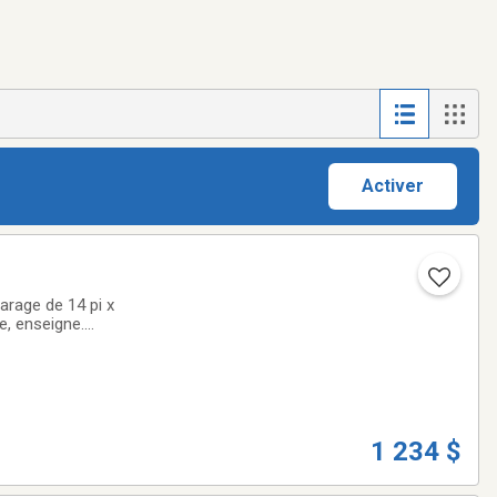
Activer
arage de 14 pi x
he, enseigne.
J.Aurèle-Roux,
1 234 $