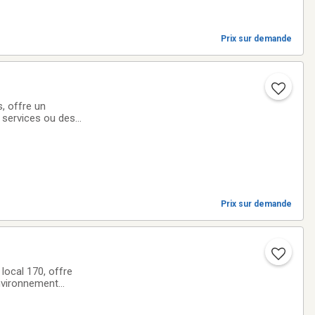
Prix sur demande
 offre un
 services ou des
le et bien
Prix sur demande
 local 170, offre
environnement
r le travail