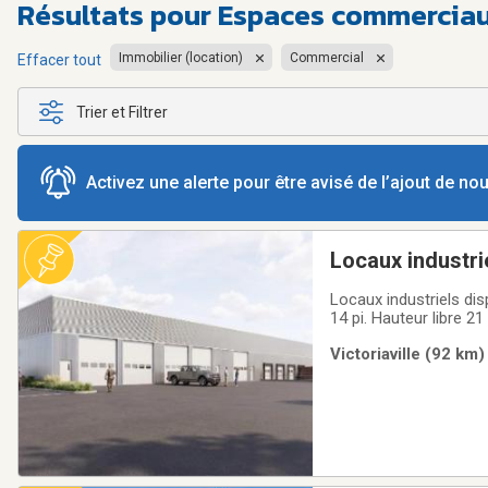
Résultats pour
Espaces commerciau
Immobilier (location)
Commercial
Effacer tout
Trier et Filtrer
Activez une alerte pour être avisé de l’ajout de n
Locaux industri
Locaux industriels di
14 pi. Hauteur libre 2
Quelques quai de charg
Victoriaville (92 km)
Victoriaville.Réservez