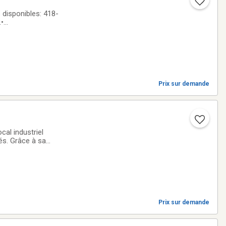
ponibles: 418-
.•
enestration
Prix sur demande
cal industriel
és. Grâce à sa
e grande variété
Prix sur demande