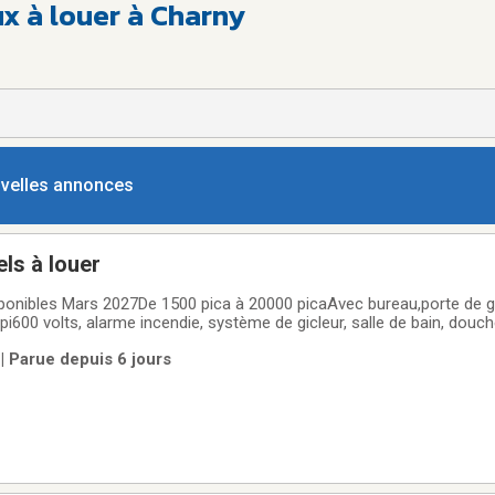
x à louer à Charny
ouvelles annonces
els à louer
sponibles Mars 2027De 1500 pica à 20000 picaAvec bureau,porte de g
1 pi600 volts, alarme incendie, système de gicleur, salle de bain, douc
ement.Gazebo et table de picnic, piste cyclable Situé au sur la rue 
 | Parue depuis 6 jours
 dès