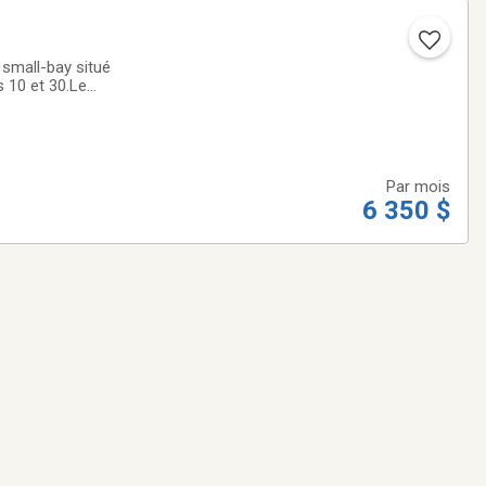
 small-bay situé
s 10 et 30.Le
e 860 pi², 800 pi²,
Par mois
6 350 $