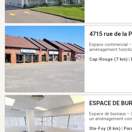
4715 rue de la
Espace commercial –
aménagement fonctionn
travailleurs autonome
Cap-Rouge (7 km) | 
localisé.L’espace com
ESPACE DE BUR
Espace de bureaux – Sa
un aménagement comple
professionnel, spacie
Ste-Foy (8 km) | Par
individuel, les rencont