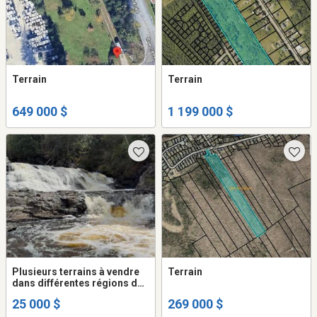
Terrain
Terrain
649 000 $
1 199 000 $
Plusieurs terrains à vendre
Terrain
dans différentes régions du
Québec pour la plupart en
25 000 $
269 000 $
campagne...