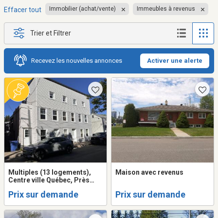
Immobilier (achat/vente)
Immeubles à revenus
Effacer tout
Trier et Filtrer
Recevez les nouvelles annonces
Activer une alerte
Multiples (13 logements),
Maison avec revenus
Centre ville Québec, Près
transport en commun,
Prix sur demande
Prix sur demande
locaitres excellents,