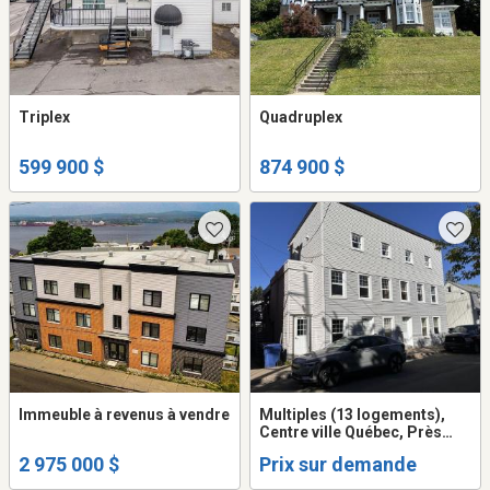
Triplex
Quadruplex
599 900 $
874 900 $
Immeuble à revenus à vendre
Multiples (13 logements),
Centre ville Québec, Près
transport en commun,
2 975 000 $
Prix sur demande
locaitres excellents,