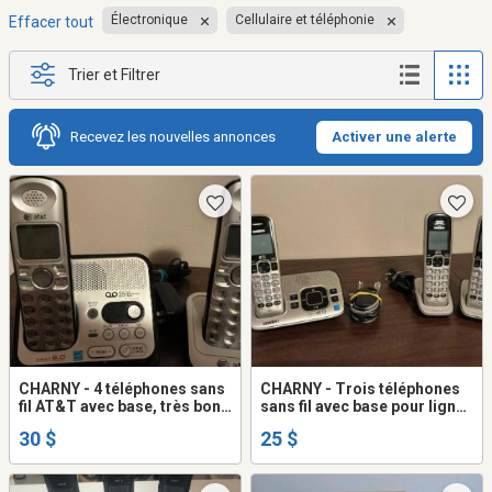
Électronique
Cellulaire et téléphonie
Effacer tout
Trier et Filtrer
Recevez les nouvelles annonces
Activer une alerte
CHARNY - 4 téléphones sans
CHARNY - Trois téléphones
fil AT&T avec base, très bon
sans fil avec base pour ligne
état
fixe (dure)
30 $
25 $