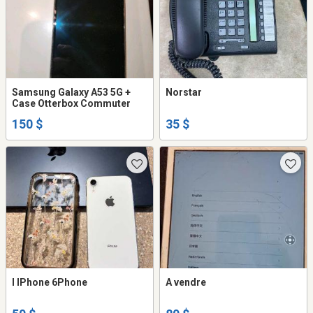
Samsung Galaxy A53 5G +
Norstar
Case Otterbox Commuter
150 $
35 $
I IPhone 6Phone
A vendre