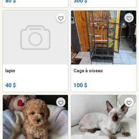
80 $
300 $
lapin
Cage à oiseau
40 $
100 $