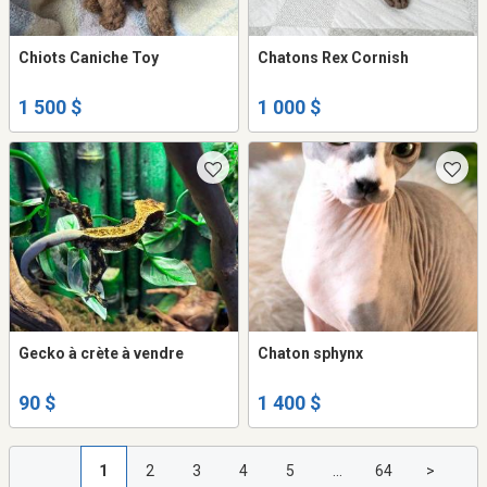
Chiots Caniche Toy
Chatons Rex Cornish
1 500 $
1 000 $
Gecko à crète à vendre
Chaton sphynx
90 $
1 400 $
1
2
3
4
5
...
64
>