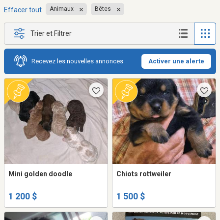
Animaux
Bêtes
Effacer tout
Trier et Filtrer
Recevez les nouvelles annonces
Activer une alerte
Mini golden doodle
Chiots rottweiler
1 200 $
1 500 $