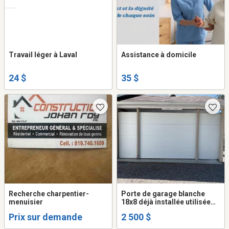
Travail léger à Laval
Assistance à domicile
24 $
35 $
Recherche charpentier-
Porte de garage blanche
menuisier
18x8 déjà installée utilisée
4ou5 fois avec toute la
Prix sur demande
2 500 $
quincaillerie comprise