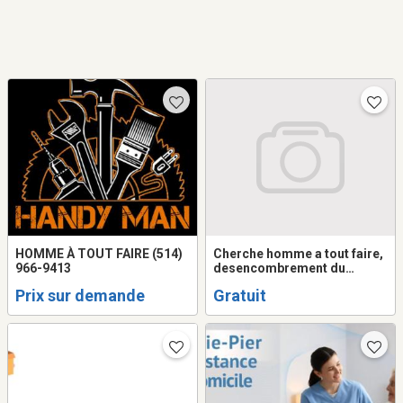
HOMME À TOUT FAIRE (514)
Cherche homme a tout faire,
966-9413
desencombrement du
garage, petits traveaux, aide
Prix sur demande
Gratuit
hardin etc.