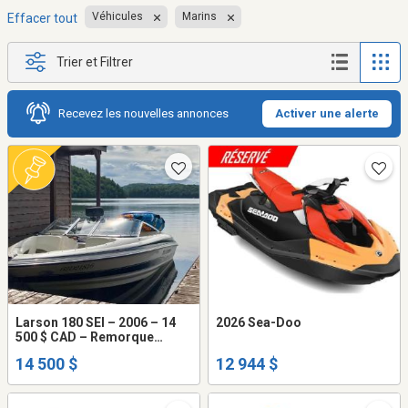
Véhicules
Marins
Effacer tout
Trier et Filtrer
Recevez les nouvelles annonces
Activer une alerte
Larson 180 SEI – 2006 – 14
2026 Sea-Doo
500 $ CAD – Remorque
incluse
14 500 $
12 944 $