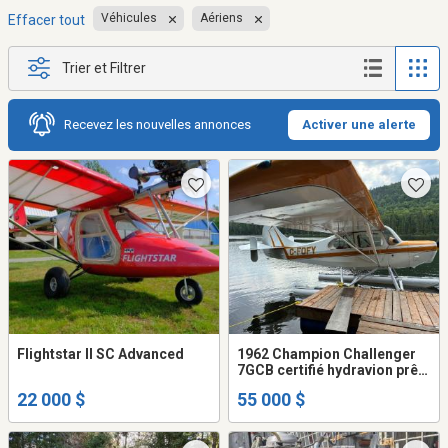
Véhicules
Aériens
Effacer tout
Trier et Filtrer
Recevez les nouvelles annonces
Activer une alerte
Flightstar II SC Advanced
1962 Champion Challenger
7GCB certifié hydravion prêt
à voler
22 000 $
55 000 $