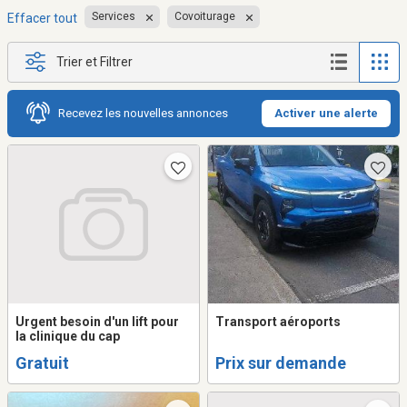
Services
Covoiturage
Effacer tout
Trier et Filtrer
Recevez les nouvelles annonces
Activer une alerte
Urgent besoin d'un lift pour
Transport aéroports
la clinique du cap
Gratuit
Prix sur demande