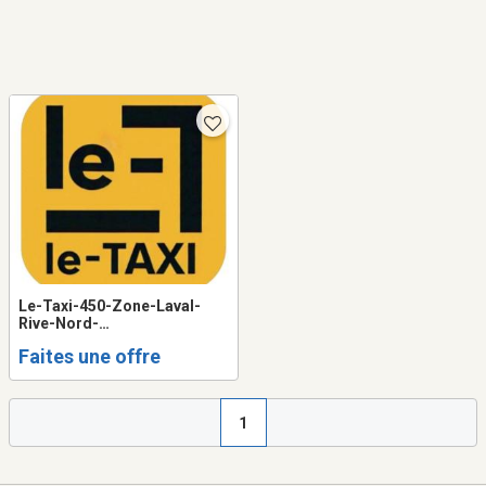
Le-Taxi-450-Zone-Laval-
Rive-Nord-
Raccompagnement-2
Faites une offre
Chauffeurs 🚖
1