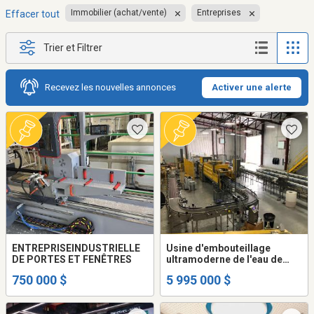
Immobilier (achat/vente)
Entreprises
Effacer tout
Trier et Filtrer
Recevez les nouvelles annonces
Activer une alerte
ENTREPRISEINDUSTRIELLE
Usine d'embouteillage
DE PORTES ET FENÊTRES
ultramoderne de l'eau de
source Esker
750 000 $
5 995 000 $