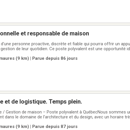
onnelle et responsable de maison
 d'une personne proactive, discrète et fiable qui pourra offrir un app
gestion de leur quotidien. Ce poste polyvalent est une opportunité i
ribuer à l’équilibre et à l’efficacité d’un environnement bien structuré
aures (9 km) | Parue depuis 86 jours
et de logistique. Temps plein.
le / Gestion de maison – Poste polyvalent à QuébecNous sommes u
t dans le domaine de l’architecture et du design, avec un horaire tr
ilités professionnelles. Nous recherchons une personne de confian
aures (9 km) | Parue depuis 87 jours
euse afin de nous accompagner