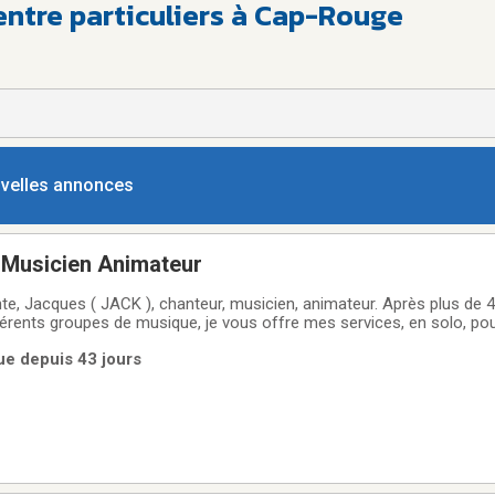
entre particuliers à Cap-Rouge
ouvelles annonces
Musicien Animateur
te, Jacques ( JACK ), chanteur, musicien, animateur. Après plus de 
férents groupes de musique, je vous offre mes services, en solo, po
lus. Soit pour soirée de danse, Rpa, fête, musique d'ambiance pour 5
ue depuis 43 jours
nsemble vos besoins pour