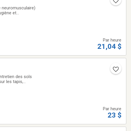
e neuromusculaire)
ygiène et
de la personne
Par heure
21,04 $
tretien des sols
ur les tapis,
eaux, stores et
Par heure
23 $