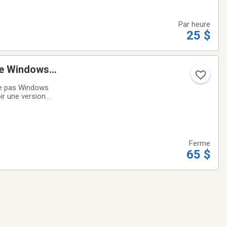
Par heure
25 $
de Windows
te pas Windows
ir une version
ce - L’ordinateur
Ferme
65 $