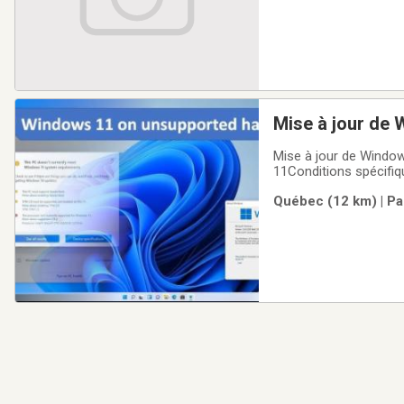
Mise à jour de
10 n'est pas su
Mise à jour de Windo
11Conditions spécifiqu
authentique de Windows
Québec (12 km) | Pa
doit avoir une version