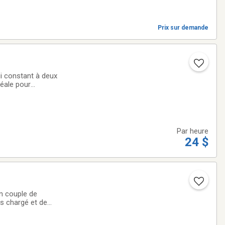
Prix sur demande
ui constant à deux
déale pour
, autant au travail
Par heure
24 $
n couple de
ès chargé et de
ce, organisée,