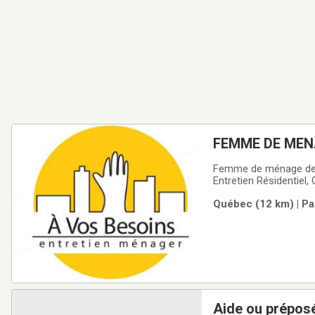
FEMME DE MEN
Femme de ménage de gr
Entretien Résidentiel
matériel requis pour l
Québec (12 km) | Pa
décharger de vos no
Aide ou préposé