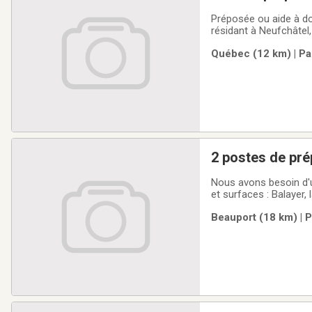
Préposée ou aide à d
résidant à Neufchâtel,
l'habillement.PROFIL
Québec (12 km) | Pa
pour les soins d’hygi
2 postes de pré
Nous avons besoin d'u
et surfaces : Balayer, 
moquettes et meubles 
Beauport (18 km) | 
luminaires. Nettoyer l