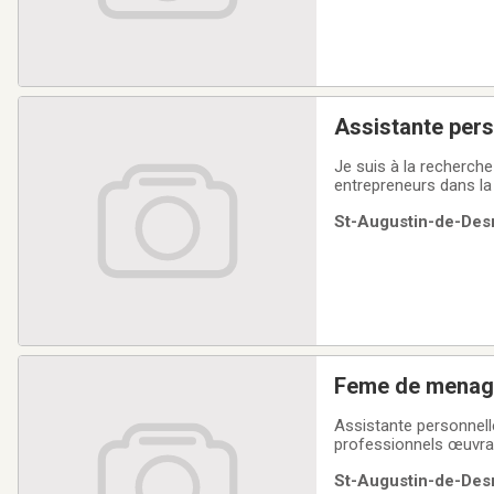
Assistante pers
Je suis à la recherche
entrepreneurs dans la 
quelqu’un qui aime cont
St-Augustin-de-Desm
qu’à la maison.Aperçu
Feme de menage 
Assistante personnel
professionnels œuvran
nombreuses responsab
St-Augustin-de-Desm
autonome et chaleur