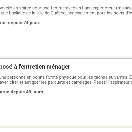
omicile en soirée pour une femme avec un handicap moteur (maladi
 une banlieue de la ville de Québec, principalement pour les soins d'h
 DE LA PERSONNE RECHERCHÉE :– Être une femme, vu la préférence 
rue depuis 74 jours
ène.– Être non fumeuse
posé à l'entretien ménager
ne personne en bonne forme physique pour les tâches suivantes :En
laver, cirer et astiquer les parquets et carrelages. Passer l'aspirateur s
rembourrés. Dépoussiérage et lavage : Épousseter les meubles, bur
Parue depuis 49 jours
es taches