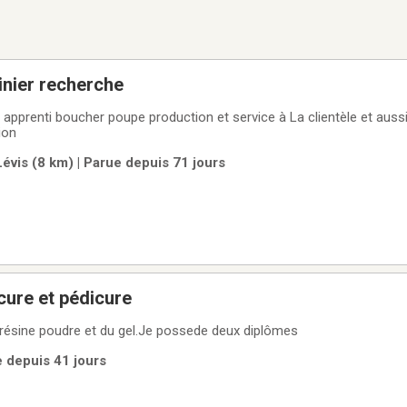
inier recherche
pprenti boucher poupe production et service à La clientèle et aussi 
ion
vis (8 km) | Parue depuis 71 jours
 manicure et pédicure
a résine poudre et du gel.Je possede deux diplômes
e depuis 41 jours