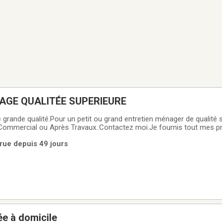
AGE QUALITÉE SUPERIEURE
ande qualité.Pour un petit ou grand entretien ménager de qualité sup
, Commercial ou Après Travaux..Contactez moi.Je fournis tout mes pro
'entretien.Plus de 10 ans d'expérience, Une perle dans votre vie pour 
rue depuis 49 jours
mbreuses
e à domicile