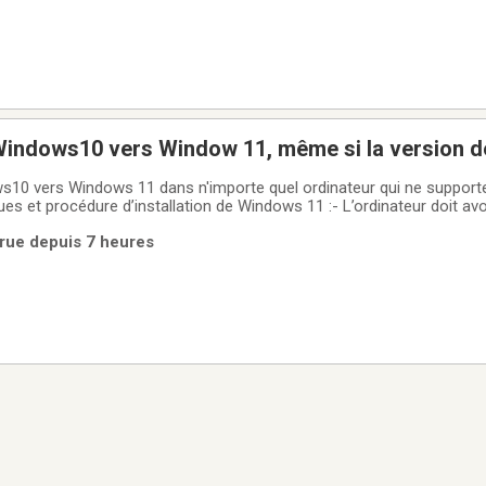
 Windows10 vers Window 11, même si la version 
pporté
ws10 vers Windows 11 dans n'importe quel ordinateur qui ne suppor
es et procédure d’installation de Windows 11 :- L’ordinateur doit avo
 10 installée- L’ordinateur doit avoir une version authentique d’Offi
rue depuis 7 heures
 authentique