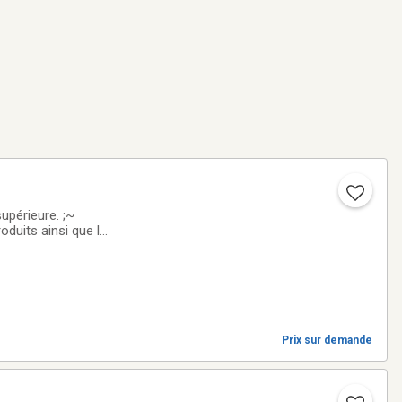
érieure. ;~
duits ainsi que le
vous aider a vous
Prix sur demande