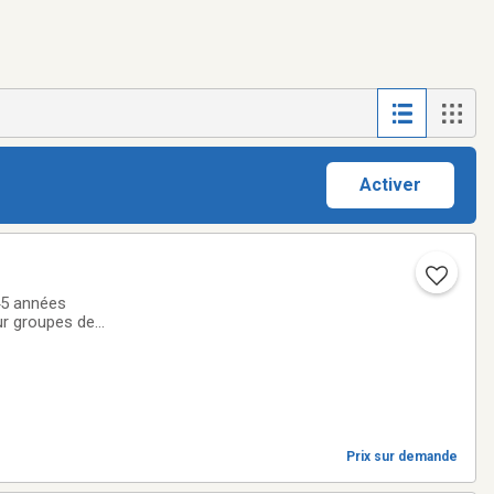
Activer
45 années
ur groupes de
 a 7, etc. Nous
Prix sur demande