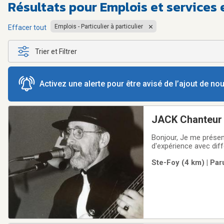
Résultats pour
Emplois et services 
Emplois - Particulier à particulier
Effacer tout
Trier et Filtrer
Activez une alerte pour être avisé de l’ajout de n
JACK Chanteur 
Bonjour, Je me présen
d'expérience avec dif
personnes 50 ans et p
Ste-Foy (4 km) | Par
pourrions regarder e