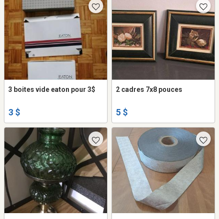
3 boites vide eaton pour 3$
2 cadres 7x8 pouces
3 $
5 $