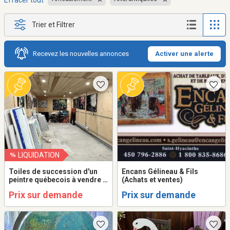
Effacer tout
Trier et Filtrer
Recevez les nouvelles annonces
Activer une alerte
LIQUIDATION
Toiles de succession d'un
Encans Gélineau & Fils
peintre québecois à vendre à
(Achats et ventes)
l'unité ou en lot.
Prix sur demande
Prix sur demande