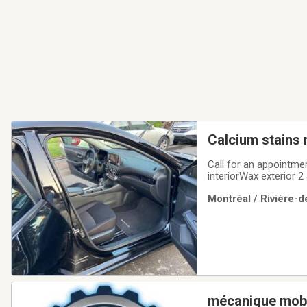
Calcium stains 
Call for an appointmen
interiorWax exterior 
compound to get rid o
Montréal / Rivière-d
mécanique mobi