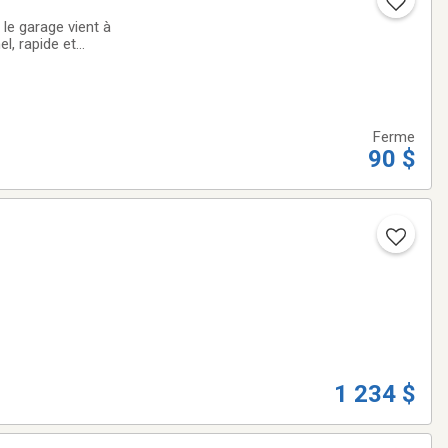
 le garage vient à
l, rapide et
age ou de
Ferme
90 $
1 234 $