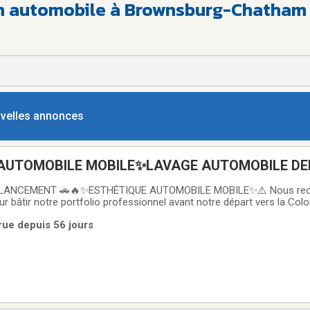
en automobile à Brownsburg-Chatham
ouvelles annonces
AUTOMOBILE MOBILE✨LAVAGE AUTOMOBILE DE
OMICILE
 LANCEMENT 🚗🔥✨ESTHÉTIQUE AUTOMOBILE MOBILE✨⚠️ Nous rec
r bâtir notre portfolio professionnel avant notre départ vers la Col
te raison, nous offrons RABAIS DE LANCEMENT de 20 à 30 % aux 20 p
rue depuis 56 jours
mmes deux passionnés ayant déjà travaillé