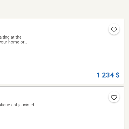
ing at the
 your home or
 Tune-ups✅ Check-
1 234 $
tique est jaunis et