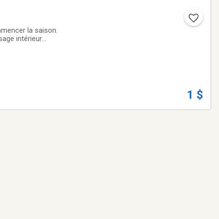
mmencer la saison.
sage intérieur
-501-4382
1 $