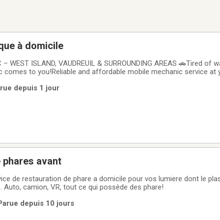
que à domicile
– WEST ISLAND, VAUDREUIL & SURROUNDING AREAS 🚗Tired of wait
 comes to you!Reliable and affordable mobile mechanic service at
 Oil changes✅ Batteries✅ Starters and alternators✅ Suspension✅
arue depuis 1 jour
tics✅ General maintenance and minor
 phares avant
vice de restauration de phare a domicile pour vos lumiere dont le plas
. Auto, camion, VR, tout ce qui possède des phare!
 Parue depuis 10 jours