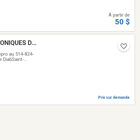
À partir de
50 $
RONIQUES DE
ro au 514-824-
e DiabSaint-
e électroniques
Prix sur demande