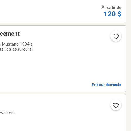
À partir de
120 $
tion et remplacement
de Mustang 1994 a
ts, les assureurs
même supérieur à
Prix sur demande
evaison.