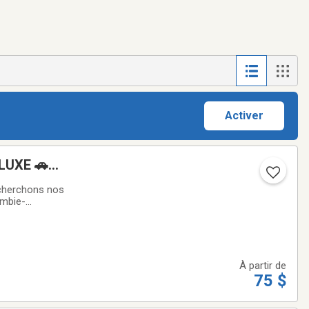
Activer
LUXE 🚗
herchons nos
ombie-
remiers clients
À partir de
75 $