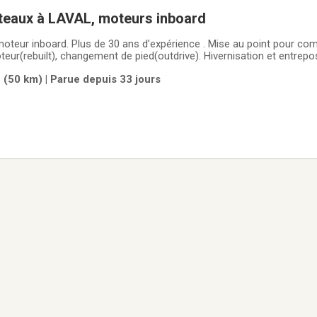
teaux à LAVAL, moteurs inboard
oteur inboard. Plus de 30 ans d’expérience . Mise au point pour co
eur(rebuilt), changement de pied(outdrive). Hivernisation et entrepo
n complet. Prix compétitif.Pour toute information téléphoner au 514
 (50 km) | Parue depuis 33 jours