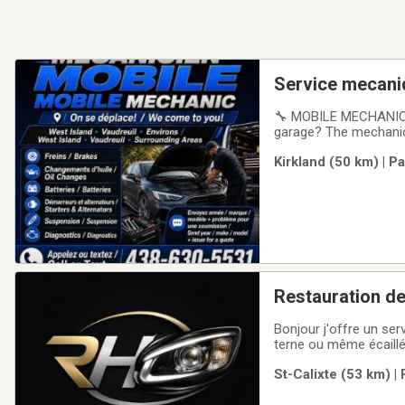
Service mecani
🔧 MOBILE MECHANIC 
garage? The mechanic
workplace.✅ Brakes✅
Kirkland (50 km) | P
engine-light diagnos
Restauration de
Bonjour j'offre un ser
terne ou même écaillé
St-Calixte (53 km) |