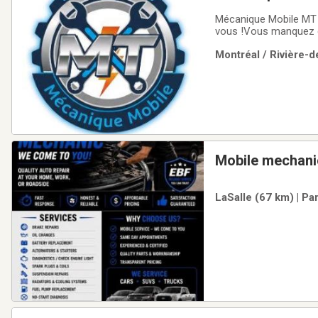
Mécanique Mobile MT – 
vous !​Vous manquez d
efficace, directement 
Montréal / Rivière-d
réorganiser votre jour
Mobile mechani
LaSalle (67 km) | Pa