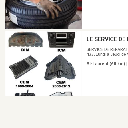
LE SERVICE D
VOLVO
SERVICE DE RÉPARAT
4337Lundi à Jeudi de 
LaurentQC H4S 1M7MO
St-Laurent (60 km) |
centrale (CEM) ⦁ Mod