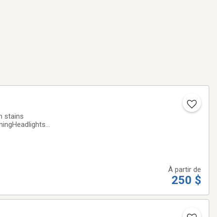
m stains
ningHeadlights
À partir de
250 $