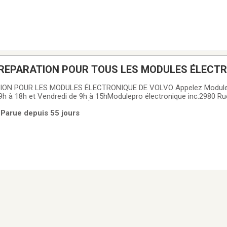
E REPARATION POUR TOUS LES MODULES ÉLECT
ION POUR LES MODULES ÉLECTRONIQUE DE VOLVO Appelez Modulep
9h à 18h et Vendredi de 9h à 15hModulepro électronique inc.2980 Ru
DULES LES PLUS PROBLÉMATIQUE: ⦁ Tableau de bord (DIM) ⦁ Modul
 Parue depuis 55 jours
ule de commande d'info-divertissement (ICM)