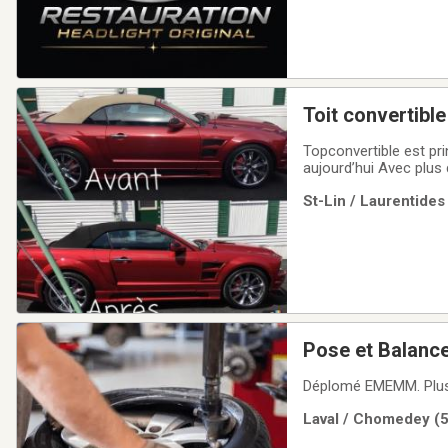
Topconvertible est pr
aujourd’hui Avec plus
que les particuliers. 
St-Lin / Laurentides
l’original. Pour une
Pose et Balance
Déplomé EMEMM. Plus 
Laval / Chomedey (5