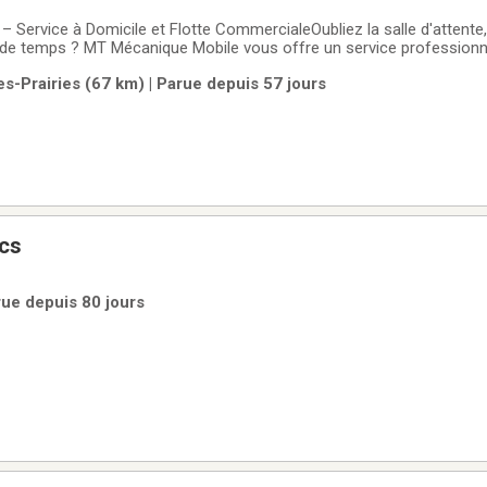
Service à Domicile et Flotte Commerciale​Oubliez la salle d'attente,
e temps ? MT Mécanique Mobile vous offre un service professionne
à votre domicile ou sur votre lieu de travail. Plus besoin de remorqu
es-Prairies (67 km) | Parue depuis 57 jours
née.​Nos Services
cs
rue depuis 80 jours