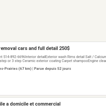
removal cars and full detail 250$
t 514-892-6696Interior detailExterior wash Rims detail Salt / Calciu
2 step or 3 step Ceramic exterior coating Carpet shampooEngine clea
f foggy look
es-Prairies (67 km) | Parue depuis 52 jours
le a domicile et commercial