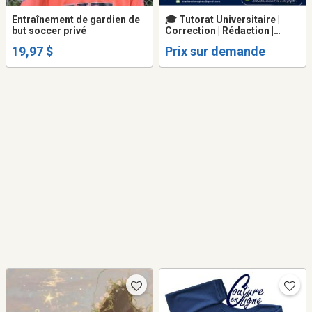
Entraînement de gardien de
🎓 Tutorat Universitaire |
but soccer privé
Correction | Rédaction |
TÉLUQ | Cégep à distance |
19,97 $
Prix sur demande
15+ ans d'expérience