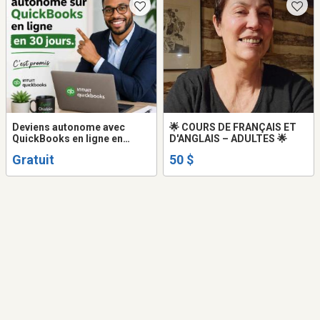
Deviens autonome avec
🌟 COURS DE FRANÇAIS ET
QuickBooks en ligne en
D'ANGLAIS – ADULTES 🌟
MOINS de 30 jours au
Gratuit
50 $
Canada