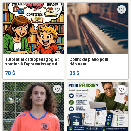
Tutorat et orthopédagogie :
Cours de piano pour
soutien à l'apprentissage de
débutant
la lecture, de l'écriture et des
70 $
35 $
mathématiques : 1-2-3-4
niveau primaire