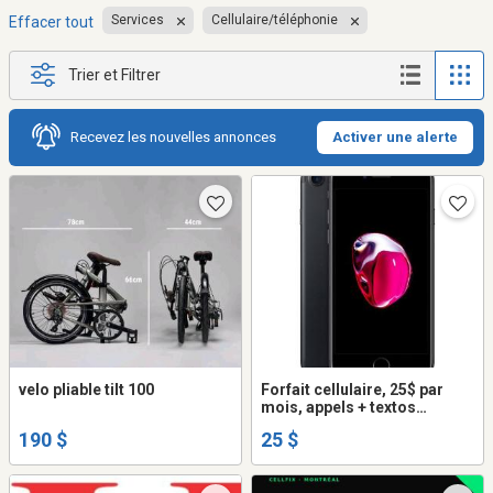
Services
Cellulaire/téléphonie
Effacer tout
Trier et Filtrer
Recevez les nouvelles annonces
Activer une alerte
velo pliable tilt 100
Forfait cellulaire, 25$ par
mois, appels + textos
illimités + internet
190 $
25 $