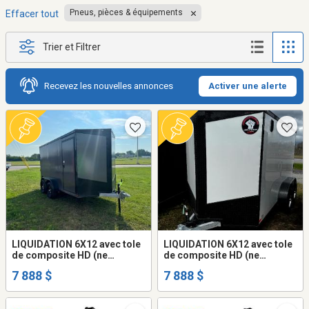
Pneus, pièces & équipements
Effacer tout
Trier et Filtrer
Recevez les nouvelles annonces
Activer une alerte
LIQUIDATION 6X12 avec tole
LIQUIDATION 6X12 avec tole
de composite HD (ne
de composite HD (ne
gondole pas) remorque
gondole pas) remorque
7 888 $
7 888 $
fermée trailer cargo fermer
fermée trailer cargo fermer
(frame peinturé ou galvanisé
(frame peinturé ou galvanisé
+977$)
+995$)