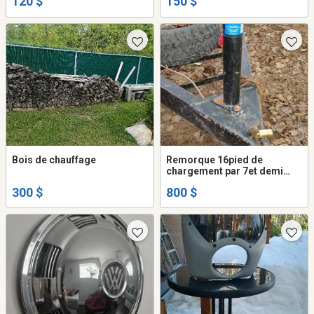
120 $
150 $
Bois de chauffage
Remorque 16pied de
chargement par 7et demi
projet pas terminer frein
300 $
800 $
électrique 450 612 4598