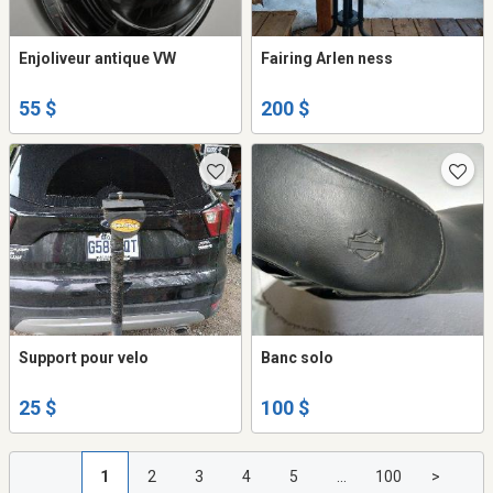
Enjoliveur antique VW
Fairing Arlen ness
55 $
200 $
Support pour velo
Banc solo
25 $
100 $
1
2
3
4
5
...
100
>