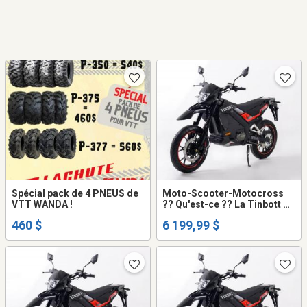
Spécial pack de 4 PNEUS de
Moto-Scooter-Motocross
VTT WANDA !
?? Qu'est-ce ?? La Tinbott de
KOLLTER ES-1 PRO !
460 $
6 199,99 $
perfomante, fiable et durable
!