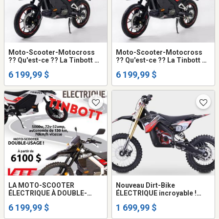
Moto-Scooter-Motocross
Moto-Scooter-Motocross
?? Qu'est-ce ?? La Tinbott de
?? Qu'est-ce ?? La Tinbott de
KOLLTER ES-1 PRO !
KOLLTER ES-1 PRO !
6 199,99 $
6 199,99 $
perfomante, fiable et durable
perfomante, fiable et durable
!
!
LA MOTO-SCOOTER
Nouveau Dirt-Bike
ÉLECTRIQUE À DOUBLE-
ÉLECTRIQUE incroyable !
USAGE
Seulement à 1699 $
6 199,99 $
1 699,99 $