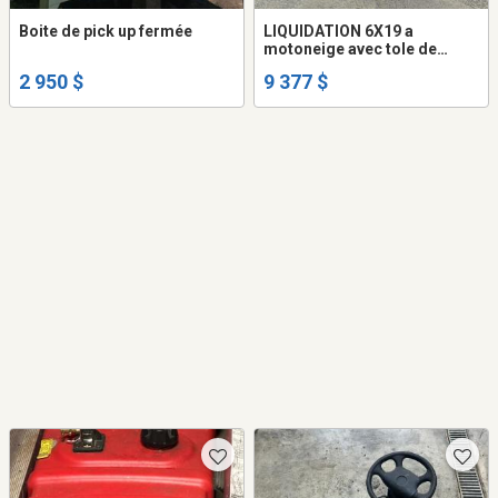
Boite de pick up fermée
LIQUIDATION 6X19 a
motoneige avec tole de
composite HD (ne gondole
2 950 $
9 377 $
pas) remorque fermée trailer
cargo fermer (frame
peinturé ou galvanisé +977$)