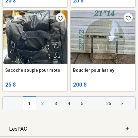
20 $
25 $
Sacoche souple pour moto
Bouclier pour harley
25 $
200 $
1
2
3
4
5
...
25
>
+
LesPAC