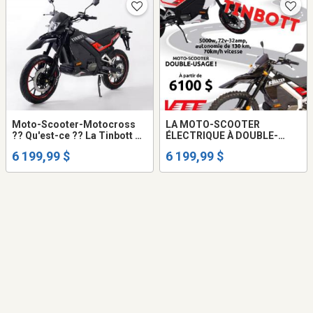
Moto-Scooter-Motocross
LA MOTO-SCOOTER
?? Qu'est-ce ?? La Tinbott de
ÉLECTRIQUE À DOUBLE-
KOLLTER ES-1 PRO !
USAGE
6 199,99 $
6 199,99 $
perfomante, fiable et durable
!