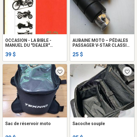
OCCASION - LA BIBLE -
AUBAINE MOTO – PÉDALES
MANUEL DU "DEALER"
PASSAGER V-STAR CLASSIC
HONDA IDENTIFICATION
+ CUSTOM OU AUTRE À BON
39 $
25 $
MANUEL
PRIX -
Sac de réservoir moto
Sacoche souple