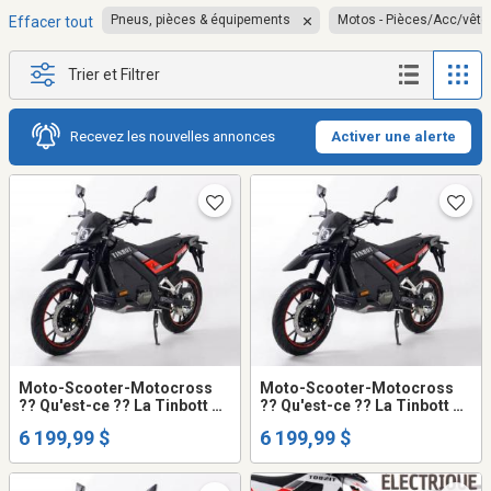
Pneus, pièces & équipements
Motos - Pièces/Acc/vêt
Effacer tout
Trier et Filtrer
Recevez les nouvelles annonces
Activer une alerte
Moto-Scooter-Motocross
Moto-Scooter-Motocross
?? Qu'est-ce ?? La Tinbott de
?? Qu'est-ce ?? La Tinbott de
KOLLTER ES-1 PRO !
KOLLTER ES-1 PRO !
6 199,99 $
6 199,99 $
perfomante, fiable et durable
perfomante, fiable et durable
!
!