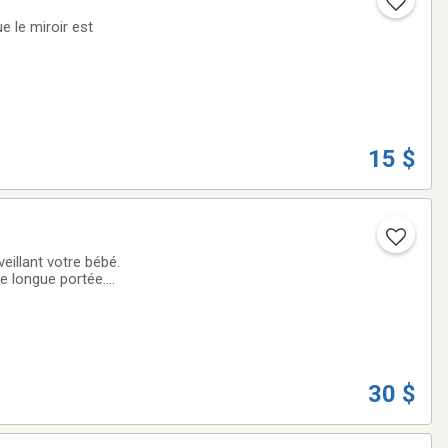
e le miroir est
15 $
eillant votre bébé.
une longue portée.*
 niveau sonore à 5
30 $