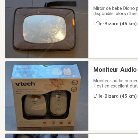
Miroir de bébé Diono p
disponible, alors n'hé
L'Île-Bizard (45 km)
Moniteur Audio
Moniteur audio numériq
Il est en excellent éta
Transmission numériqu
L'Île-Bizard (45 km)
niveauxSi