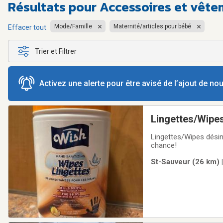
Résultats pour
Accessoires et vêt
Mode/Famille
Maternité/articles pour bébé
Effacer tout
Trier et Filtrer
Activez une alerte pour être avisé de l’ajout de n
Lingettes/Wipe
Lingettes/Wipes désinf
chance!
St-Sauveur (26 km) 