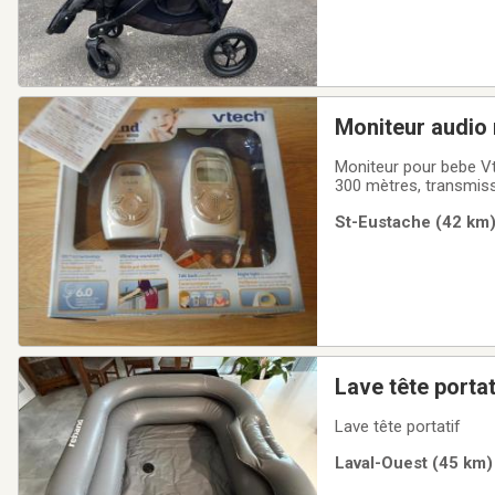
Moniteur audio numérique VTech po
boite comme ne
Moniteur pour bebe Vtech 6
300 mètres, transmission sécuritaire valeur de $60. ON demande
comme neuf 
St-Eustache (42 km)
Lave tête portat
Lave tête portatif
Laval-Ouest (45 km) 