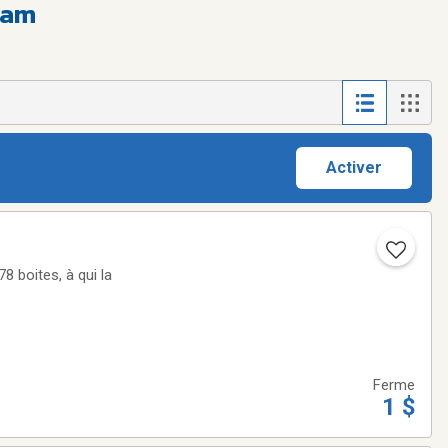
ham
Activer
8 boites, à qui la
Ferme
1 $