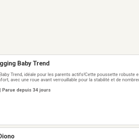
ogging Baby Trend
Baby Trend, idéale pour les parents actifs!Cette poussette robuste 
ort, avec une roue avant verrouillable pour la stabilité et de nombr
sentiels.Voici quelques caractéristiques notables :- Roue avant verr
 | Parue depuis 34 jours
la
Diono