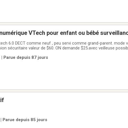
ur enfant ou bébé surveillance dans sa
uf
.0 DECT comme neuf , peu servi comme grand-parent. mode vibration porter de
 $25.avec veilleuse possible , dans sa boite
excellent modèle VTech
 | Parue depuis 87 jours
if
| Parue depuis 85 jours