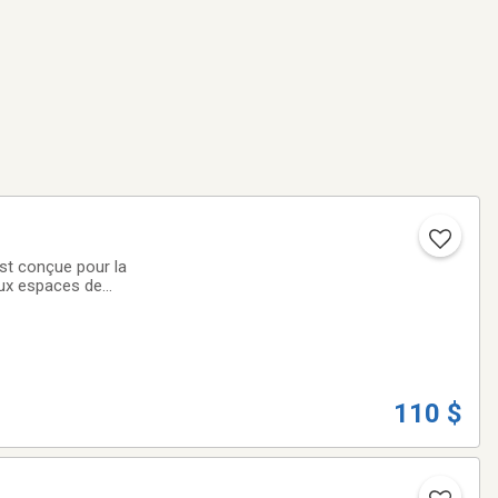
est conçue pour la
eux espaces de
ouillable pour une
110 $