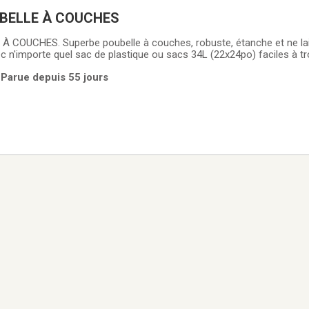
UBELLE À COUCHES
À COUCHES. Superbe poubelle à couches, robuste, étanche et ne la
c n'importe quel sac de plastique ou sacs 34L (22x24po) faciles à t
fumeur. Situé à Saint-Jérôme. SEULEMENT 20$!!! Négociable!!!
 Parue depuis 55 jours