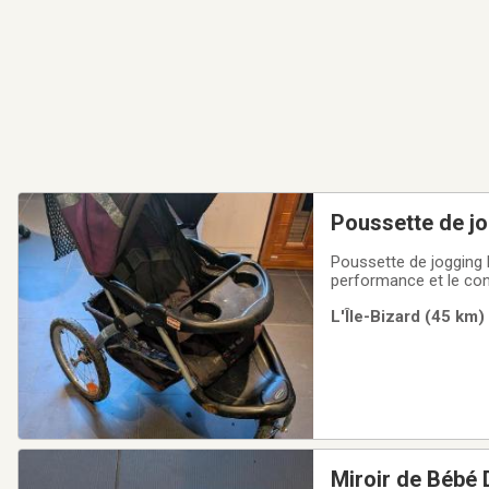
Poussette de j
Poussette de jogging 
performance et le conf
rangement pour vos es
L'Île-Bizard (45 km)
transition facile entre 
Miroir de Bébé 