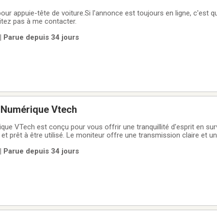
our appuie-tête de voiture.Si l'annonce est toujours en ligne, c'est qu
sitez pas à me contacter.
 | Parue depuis 34 jours
 Numérique Vtech
ue VTech est conçu pour vous offrir une tranquillité d'esprit en surv
t et prêt à être utilisé. Le moniteur offre une transmission claire et 
e claire* Longue portée pour une surveillance fiable* Indicateur de
 | Parue depuis 34 jours