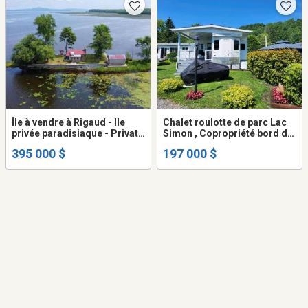
Île à vendre à Rigaud - Ile
Chalet roulotte de parc Lac
privée paradisiaque - Private
Simon , Copropriété bord du
Paradise Island for sale in
lac.
395 000 $
197 000 $
Rigaud