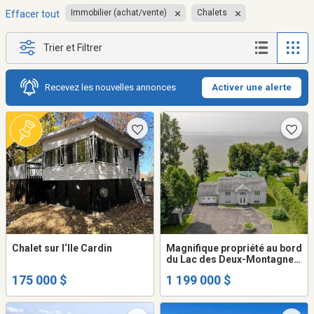
Immobilier (achat/vente)
Chalets
Effacer tout
Trier et Filtrer
Recevez les nouvelles annonces
Activer une alerte
Chalet sur l‘Ile Cardin
Magnifique propriété au bord
du Lac des Deux-Montagnes
!
175 000 $
1 199 000 $