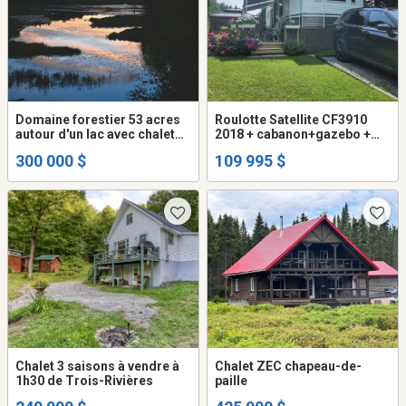
Domaine forestier 53 acres
Roulotte Satellite CF3910
autour d'un lac avec chalet
2018 + cabanon+gazebo +
en Mauricie
BBQ Coleman+foyer sur son
300 000 $
109 995 $
site clé en main
Chalet 3 saisons à vendre à
Chalet ZEC chapeau-de-
1h30 de Trois-Rivières
paille