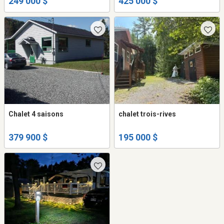
249 000 $
425 000 $
Chalet 4 saisons
chalet trois-rives
379 900 $
195 000 $