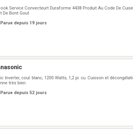
I Cook Service Convecteurt Duraforme 4438 Produit Au Code De Cuis
et De Bont Gout
 Parue depuis 19 jours
anasonic
 Inverter, coul. blanc, 1200 Watts, 1,2 pi. cu. Cuisson et décongéla
onne très bien.
 Parue depuis 52 jours