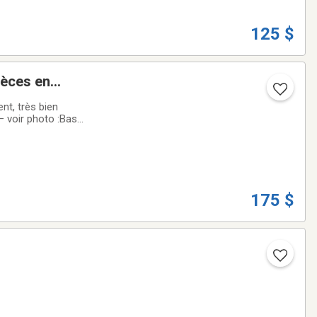
125 $
ièces en
nt, très bien
— voir photo :Base
xcellent état)Grand
175 $