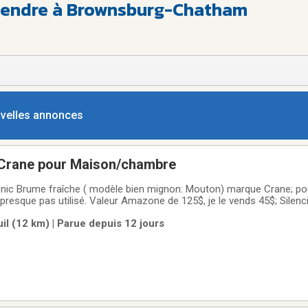
vendre à Brownsburg-Chatham
ouvelles annonces
 Crane pour Maison/chambre
sonic Brume fraîche ( modèle bien mignon: Mouton) marque Crane; p
presque pas utilisé. Valeur Amazone de 125$, je le vends 45$; Silencie
r les autres infos sur les images. Avec carnet d'utilisation. vente en
l (12 km) | Parue depuis 12 jours