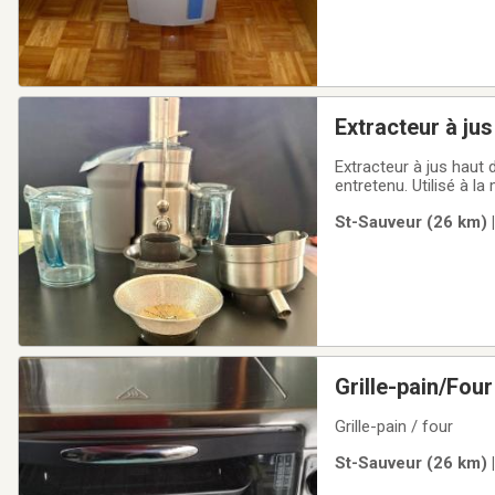
Extracteur à ju
surplus)
Extracteur à jus haut
entretenu. Utilisé à 
moteur 1200 watts en 
St-Sauveur (26 km) 
bac à pulpePichet à j
Grille-pain/Fou
Grille-pain / four
St-Sauveur (26 km) 