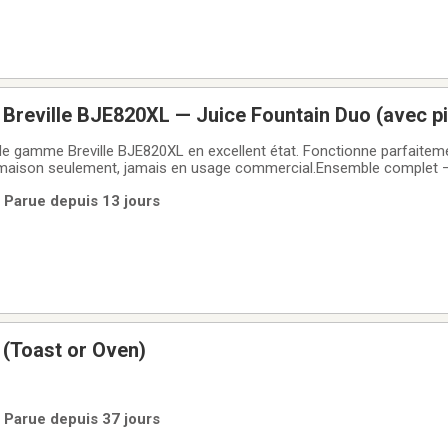
s Breville BJE820XL — Juice Fountain Duo (avec p
 de gamme Breville BJE820XL en excellent état. Fonctionne parfaiteme
la maison seulement, jamais en usage commercial.Ensemble complet 
acier inoxydableFiltre en acier inoxydable de qualité commerciale (e
| Parue depuis 13 jours
us avec
r (Toast or Oven)
| Parue depuis 37 jours