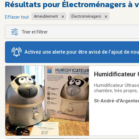
Résultats pour
Électroménagers à 
Ameublement
Électroménagers
Effacer tout
Trier et Filtrer
Activez une alerte pour être avisé de l’ajout de n
Humidificateur
Humidificateur Ultra
chambre; très propre, 
arrêt automatique; voi
St-André-d'Argenteui
argent