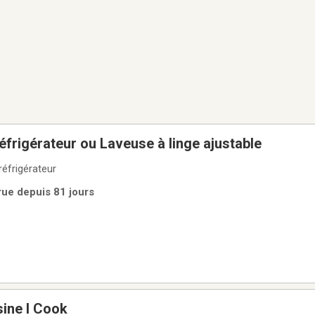
réfrigérateur ou Laveuse à linge ajustable
u petit réfrigérateur
rue depuis 81 jours
sine I Cook