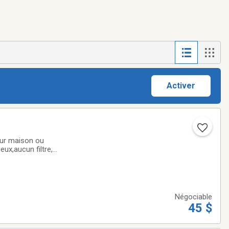
Activer
our maison ou
ux,aucun filtre,
 personne et en
Négociable
45 $