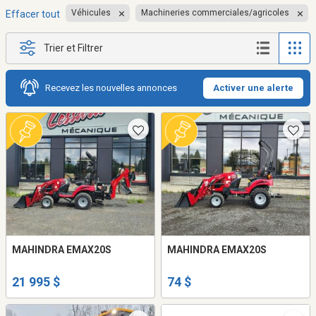
Véhicules
Machineries commerciales/agricoles
Effacer tout
Trier et Filtrer
Recevez les nouvelles annonces
Activer une alerte
MAHINDRA EMAX20S
MAHINDRA EMAX20S
21 995 $
74 $