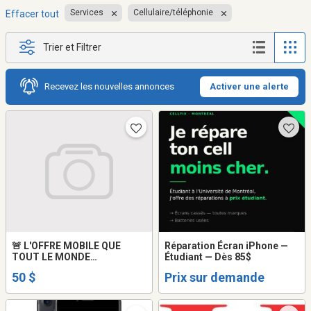
Services
Cellulaire/téléphonie
Effacer tout
Trier et Filtrer
Recevez les nouvelles annonces
Activer une alerte
🚨 L'OFFRE MOBILE QUE
Réparation Écran iPhone —
TOUT LE MONDE
Étudiant — Dès 85$
ATTENDAIT !
50 $
Prix sur demande