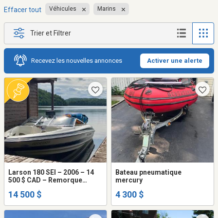
Véhicules
Marins
Effacer tout
Trier et Filtrer
Recevez les nouvelles annonces
Activer une alerte
Larson 180 SEI – 2006 – 14
Bateau pneumatique
500 $ CAD – Remorque
mercury
incluse
14 500 $
4 300 $