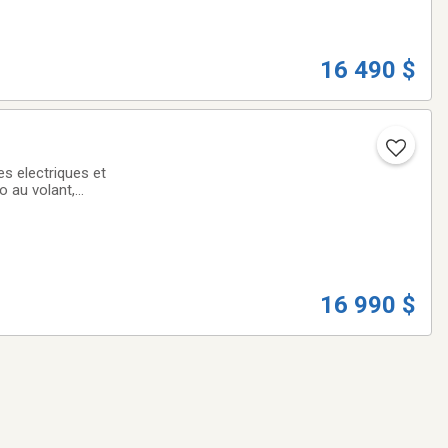
16 490 $
es electriques et
o au volant,
tif de 2,0 litres,
16 990 $