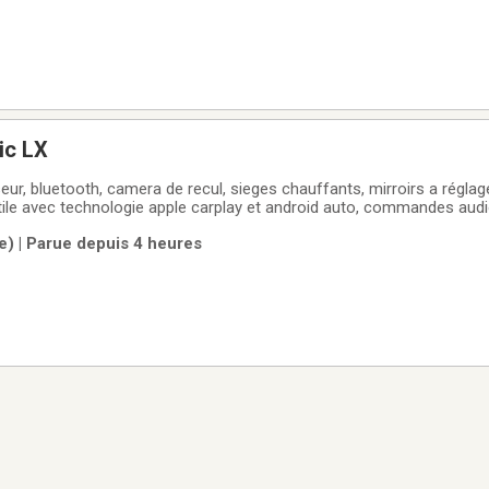
ic LX
seur, bluetooth, camera de recul, sieges chauffants, mirroirs a réglag
tile avec technologie apple carplay et android auto, commandes audi
e et beaucoup plus!****Propulsée par un moteur quatre cylindres réac
le) | Parue depuis 4 heures
re un