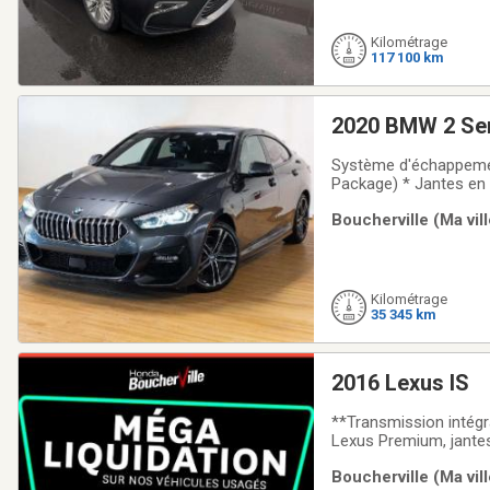
Kilométrage
117 100 km
2020 BMW 2 Ser
Système d'échappemen
Package) * Jantes en 
taux du marché! Nous
Boucherville (Ma vil
reconditionnés par nos
Kilométrage
35 345 km
2016 Lexus IS
**Transmission intégr
Lexus Premium, jantes 
portières électriques,
Boucherville (Ma vil
volant chauffant, sy