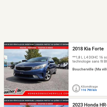
2018 Kia Forte
**1,8 L L4 DOHC 16 so
technologie sans fil B
volant, radio AM/FM st
Boucherville (Ma vil
télescopique, Banquett
Kilométrage
116 790 km
2023 Honda HR