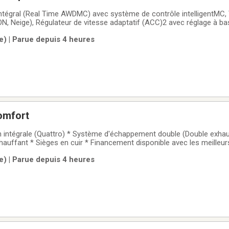
ntégral (Real Time AWDMC) avec système de contrôle intelligentMC,
N, Neige), Régulateur de vitesse adaptatif (ACC)2 avec réglage à ba
 d'angle mort, Capteurs de la distance de stationnement avant, Sys
le) | Parue depuis 4 heures
ière, reconnaissance
omfort
on intégrale (Quattro) * Système d'échappement double (Double exhau
hauffant * Sièges en cuir * Financement disponible avec les meilleu
um pour votre véhicule d'échange! Véhicules inspectés et recondit
le) | Parue depuis 4 heures
rofitez de la