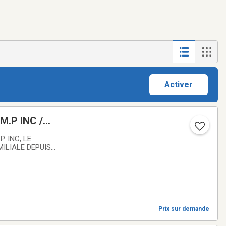
Activer
ANSIT
 INC, LE
ILIALE DEPUIS
O 514-968-7229
OMPAGNIE
Prix sur demande