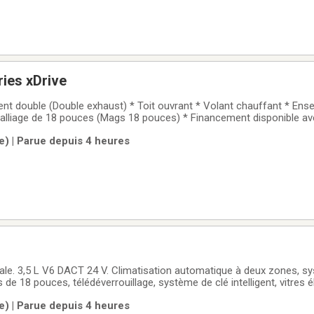
ies xDrive
t double (Double exhaust) * Toit ouvrant * Volant chauffant * Ens
alliage de 18 pouces (Mags 18 pouces) * Financement disponible ave
 payons le maximum pour votre véhicule d'échange! Véhicules inspe
le) | Parue depuis 4 heures
 techniciens certifié.
ale. 3,5 L V6 DACT 24 V. Climatisation automatique à deux zones, s
de 18 pouces, télédéverrouillage, système de clé intelligent, vitres é
 rétroviseurs électriques, sièges avant électriques, sièges avant chauf
le) | Parue depuis 4 heures
stème