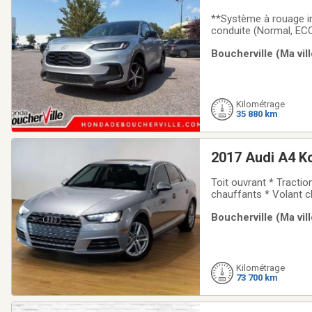
**Système à rouage i
conduite (Normal, ECO
Système d'information
Boucherville (Ma vil
trafic transversal arr
Kilométrage
35 880 km
2017 Audi A4 K
Toit ouvrant * Tracti
chauffants * Volant c
Nous payons le maxim
Boucherville (Ma vil
techniciens certifié. P
Kilométrage
73 700 km