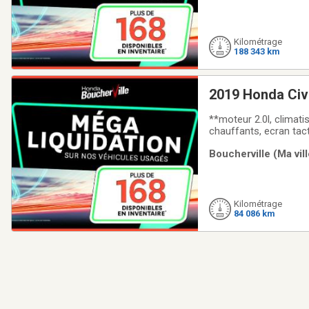
Kilométrage
188 343 km
2019 Honda Civ
**moteur 2.0l, climati
chauffants, ecran tac
programmeur de vitess
Boucherville (Ma vil
la Honda Civic LX off
Kilométrage
84 086 km