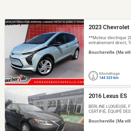
2023 Chevrolet 
**Moteur électrique 2
entraînement direct, T
Compatibilité Apple Ca
Boucherville (Ma vil
avant, Assistance au 
Kilométrage
144 323 km
2016 Lexus ES
BERLINE LUXUEUSE,
CERTIFIÉ, ÉQUIPÉ D
CUIR, TOIT OUVRANT
Boucherville (Ma vil
EXCELLENTE CONDITI