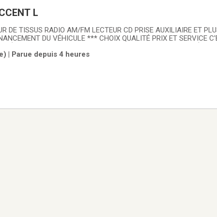
ACCENT L
R DE TISSUS RADIO AM/FM LECTEUR CD PRISE AUXILIAIRE ET PLUS
NANCEMENT DU VÉHICULE *** CHOIX QUALITÉ PRIX ET SERVICE C
S VÉHICULES D'OCCASION SONT MINUTIEUSEMENT INSPECTÉS ET
le) | Parue depuis 4 heures
RTIFIÉS. MEILLEURS AVIS GOOGLE, UN RAPPORT CARPROOF VOU