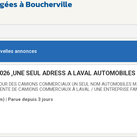
gées à Boucherville
ouvelles annonces
NE SEUL ADRESS A LAVAL AUTOMOBILES M.P INC /
 GMC SAVANA / CHEVROLET EXPRESS / FORD TR
OUR DES CAMIONS COMMERCIAUX UN SEUL NOM AUTOMOBILES M.P.
VENTE DE CAMIONS COMMERCIAUX À LAVAL / UNE ENTREPRISE FAM
 BOUL. DES LAURENTIDES À LAVAL-AUTEUIL / 450-622-5459 / TEXT
km) | Parue depuis 3 jours
E CRÉDIT-BAIL LOCATION/ACHAT DISPONIBLE SUR PLACE POUR C