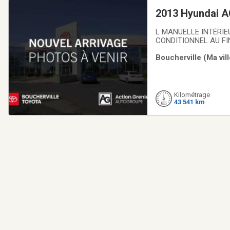
2013 Hyundai 
L MANUELLE INTÉRIEU
CONDITIONNEL AU FI
PROMESSE. TOUS NO
Boucherville (Ma vil
NOS TECHNICIENS CE
Kilométrage
43 541 km