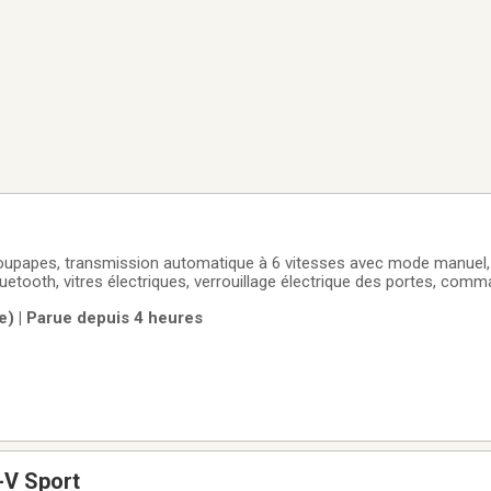
upapes, transmission automatique à 6 vitesses avec mode manuel, 
luetooth, vitres électriques, verrouillage électrique des portes, com
éréo, lecteur CD, prise d'entrée auxiliaire avec Port USB, Volant incli
le) | Parue depuis 4 heures
e arrière
-V Sport