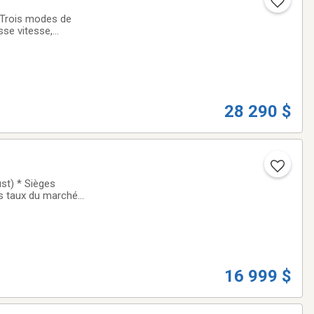
 Trois modes de
sse vitesse,
tème d'alerte de
28 290 $
st) * Sièges
rs taux du marché!
ionnés par nos
16 999 $