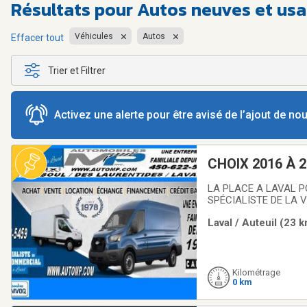
Résultats pour
Autos neuves et usa
Véhicules
Autos
Effacer tout
Trier et Filtrer
Activez une alerte pour être avisé de l’ajout de n
CHOIX 2016 À 2026 ,U
DEPUIS 1978 /
LA PLACE A LAVAL P
SPÉCIALISTE DE LA 
1978 SITUÉE AU 5190
Laval / Auteuil (23 
FINANCEMENT FACIL
Kilométrage
0 km