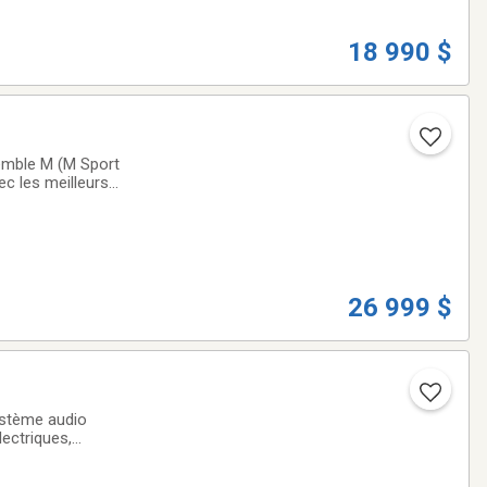
18 990 $
emble M (M Sport
c les meilleurs
ctés et
26 999 $
ystème audio
lectriques,
fants et ventilés,