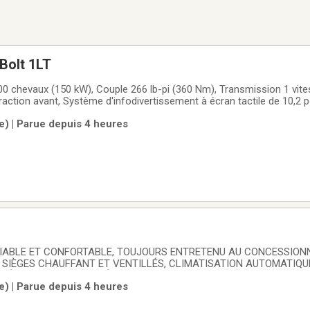
Bolt 1LT
00 chevaux (150 kW), Couple 266 lb-pi (360 Nm), Transmission 1 vite
raction avant, Système d'infodivertissement à écran tactile de 10,2 
rPlay et Android Auto, Capacité de point d'accès Wi-Fi intégrée, Aler
le) | Parue depuis 4 heures
maintien de voie avec
 FIABLE ET CONFORTABLE, TOUJOURS ENTRETENU AU CONCESSION
ES SIÈGES CHAUFFANT ET VENTILLÉS, CLIMATISATION AUTOMATIQUE
, DÉMARRAGE SANS CLÉ, BLUETOOTH, JANTES EN ALLIAGE, VOITU
le) | Parue depuis 4 heures
ON. **NOUS SOMMES SITUÉS A 5 MIN DU IKEA BOUCHERVILLE SORT