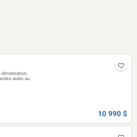
climatisation,
mandes audio au
nable et
10 990 $