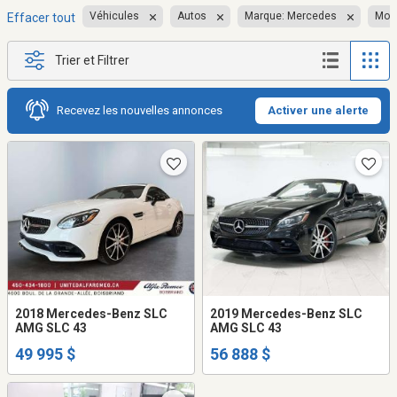
Véhicules
Autos
Marque: Mercedes
Modè
Effacer tout
Trier et Filtrer
Recevez les nouvelles annonces
Activer une alerte
2018 Mercedes-Benz SLC
2019 Mercedes-Benz SLC
AMG SLC 43
AMG SLC 43
49 995 $
56 888 $