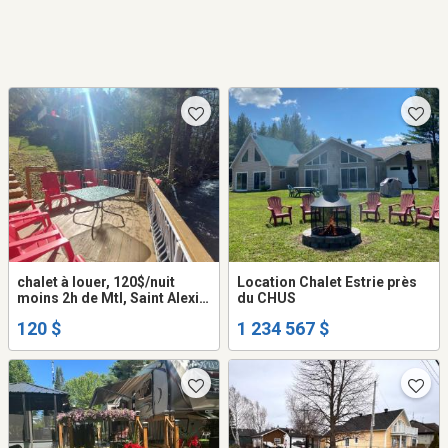
chalet à louer, 120$/nuit
Location Chalet Estrie près
moins 2h de Mtl, Saint Alexis
du CHUS
des Monts, Mauricie
120 $
1 234 567 $