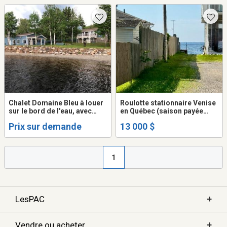
Chalet Domaine Bleu à louer
Roulotte stationnaire Venise
sur le bord de l'eau, avec
en Québec (saison payée
plage privée a
jusqu’à mi octobre)
Prix sur demande
13 000 $
Pohénégamook dans la
région du Témiscouata
membre CITCQ 301147
1
+
LesPAC
+
Vendre ou acheter