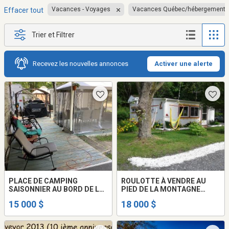
Vacances - Voyages
Vacances Québec/hébergement
Effacer tout
Trier et Filtrer
Recevez les nouvelles annonces
Activer une alerte
PLACE DE CAMPING
ROULOTTE À VENDRE AU
SAISONNIER AU BORD DE LA
PIED DE LA MONTAGNE
RIVIÈRE RICHELIEU
ROUGEMONT
15 000 $
18 000 $