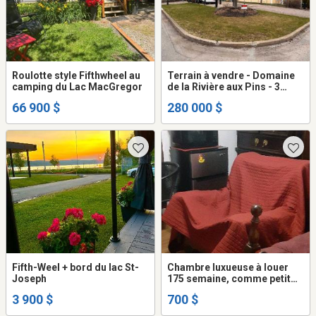
Roulotte style Fifthwheel au
Terrain à vendre - Domaine
camping du Lac MacGregor
de la Rivière aux Pins - 3
actions
66 900 $
280 000 $
Fifth-Weel + bord du lac St-
Chambre luxueuse à louer
Joseph
175 semaine, comme petit
motel tout compris
3 900 $
700 $