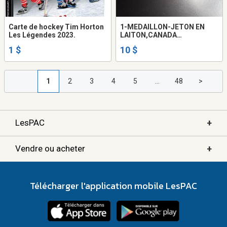
Carte de hockey Tim Horton
1-MEDAILLON-JETON EN
Les Légendes 2023.
LAITON,CANADA
CONFEDERATION,1867-1967.
1 $
10 $
1
2
3
4
5
...
48
>
+
LesPAC
+
Vendre ou acheter
Télécharger l'application mobile LesPAC