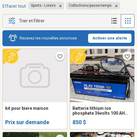
Sports - Loisirs
Collections/passe-temps
Effacer tout
Trier et Filtrer
Recevez les nouvelles annonces
Activer une alerte
kit pour biere maison
Batterie lithium ion
phosphate 36volts 100 AH
pour car de golf
Prix sur demande
850 $