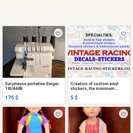
Surjeteuse portative Singer
Creation of custom vinyl
14U444B
stickers, the minimum
required is 5, contact me for
175 $
5 $
more information.