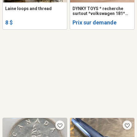
Laine loops and thread
DYNKY TOYS * recherche
surtout *volkswagen 181*
achat tous modèles * paye
8 $
Prix sur demande
selon condition