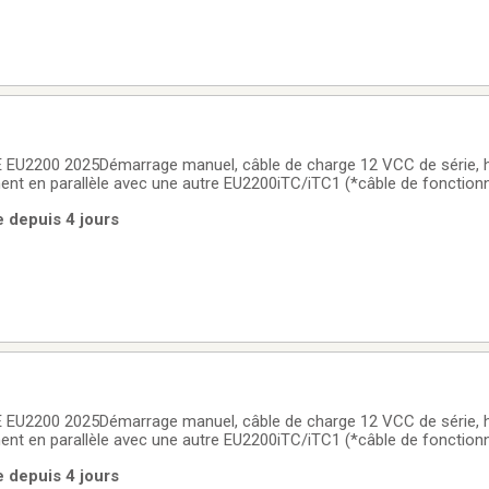
2200 2025Démarrage manuel, câble de charge 12 VCC de série, h
ent en parallèle avec une autre EU2200iTC/iTC1 (*câble de fonctio
equis - pièce 08E93-HPK-123HI).
e depuis 4 jours
2200 2025Démarrage manuel, câble de charge 12 VCC de série, h
ent en parallèle avec une autre EU2200iTC/iTC1 (*câble de fonctio
equis - pièce 08E93-HPK-123HI).
e depuis 4 jours