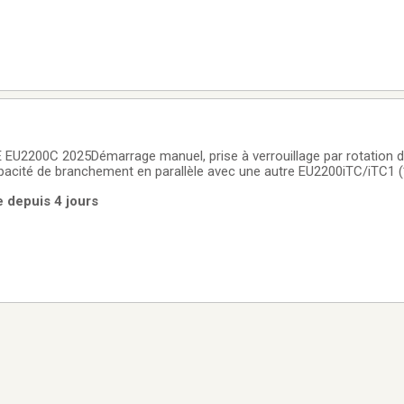
2200C 2025Démarrage manuel, prise à verrouillage par rotation de
pacité de branchement en parallèle avec une autre EU2200iTC/iTC1 (
allèle en option requis - pièce 08E93-HPK-123HI).
e depuis 4 jours