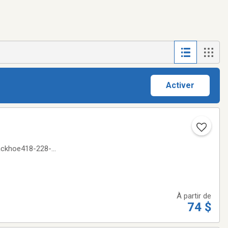
Activer
 backhoe418-228-
À partir de
74 $