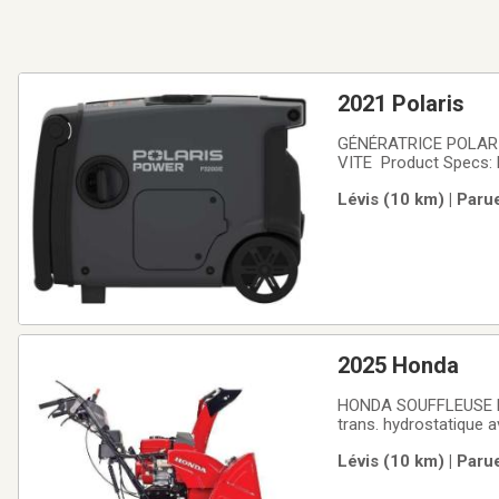
2021 Polaris
GÉNÉRATRICE POLARIS
VITE Product Specs: 
cc Starting System: R
Lévis (10 km) | Par
25% Load: 67 dBA Noi
2025 Honda
HONDA SOUFFLEUSE HS
trans. hydrostatique 
avec démarrage auxilia
Lévis (10 km) | Paru