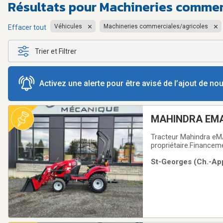
Résultats pour
Machineries commerc
Véhicules
Machineries commerciales/agricoles
Effacer tout
Trier et Filtrer
Activez une alerte pour être avisé de l’ajout de n
MAHINDRA EM
Tracteur Mahindra eMAX
propriétaire.Financem
2232
St-Georges (Ch.-App