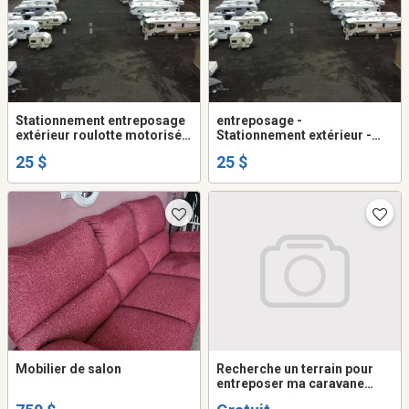
Stationnement entreposage
entreposage -
extérieur roulotte motorisé
Stationnement extérieur -
remorque auto
roulotte - motorisé -
25 $
25 $
remorque - auto
Mobilier de salon
Recherche un terrain pour
entreposer ma caravane
d'une façon ponctuelle