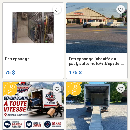
Entreposage
Entreposage (chauffé ou
pas), auto/moto/vtt/spyder/
motoneige/roulotte/VR/
75 $
175 $
bateau/ponton/( max 9pi haut
) (extérieur cloturé)