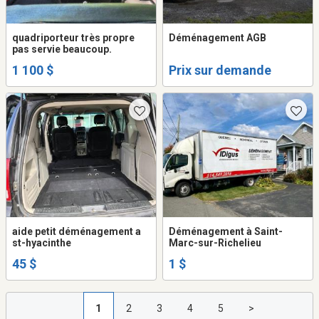
quadriporteur très propre
Déménagement AGB
pas servie beaucoup.
1 100 $
Prix sur demande
aide petit déménagement a
Déménagement à Saint-
st-hyacinthe
Marc-sur-Richelieu
45 $
1 $
1
2
3
4
5
>