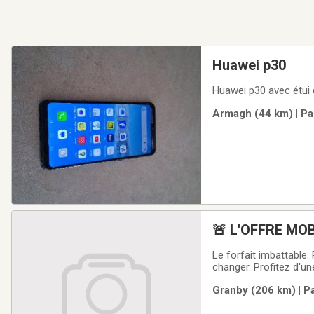
Huawei p30
Huawei p30 avec étui 
Armagh (44 km) | Pa
🚨 L'OFFRE MO
Le forfait imbattable.
changer. Profitez d'un
!Forfait Canada–États
Granby (206 km) | P
tranquille.Je peux vou