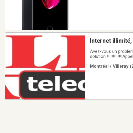
Internet illimit
Avez-vous un problème
solution !!!!!!!!!!!!!A
abordable.$$$$$$$$$
Montréal / Villeray 
cher, fiable, rapide et