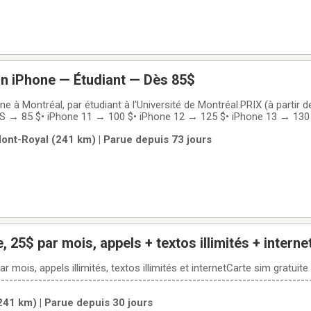
an iPhone — Étudiant — Dès 85$
e à Montréal, par étudiant à l'Université de Montréal.PRIX (à partir 
 XS → 85 $• iPhone 11 → 100 $• iPhone 12 → 125 $• iPhone 13 → 130
60 $• iPhone 16 → 160 $• Pro / Pro Max → me demander le prix exa
Mont-Royal (241 km) | Parue depuis 73 jours
le Store : 329-509 $.
Forfait cellulaire, 25$ par mois, appels + textos illimités + interne
par mois, appels illimités, textos illimités et internetCarte sim gratuite
--------------------------------------------------------------------------
n IPHONE, SONY, SAMSUNG, PIONEER, TOSHIBA, VIEWSONIC, APPEL, DE
(241 km) | Parue depuis 30 jours