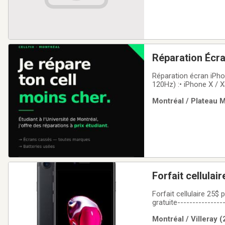
Réparation Écr
Réparation écran iPhon
120Hz) :• iPhone X /
140 $• iPhone 15 → 1
Montréal / Plateau 
devis sur demande(App
Forfait cellulaire 25$ 
gratuite----------------
Laptop en liquidatio
Montréal / Villeray 
iPhone, iPad,