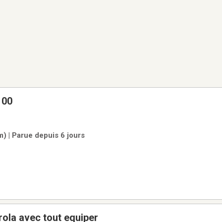
pliable tilt 100
) | Parue depuis 6 jours
rola avec tout equiper