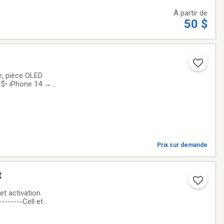
À partir de
50 $
de, pièce OLED
 $• iPhone 14 →
ct• iPhone 17 →
Prix sur demande
t
 et activation
--------Cell et
LL, HP, LG,