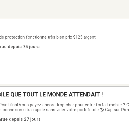
de protection fonctionne très bien prix $125 argent
rue depuis 75 jours
BILE QUE TOUT LE MONDE ATTENDAIT !
 Point final.Vous payez encore trop cher pour votre forfait mobile ?
e connexion ultra-rapide sans vider votre portefeuille.🌎 Cap sur l'A
-Unis inclus d'office 🇨🇦 🇺🇸Voyagez et communiquez l'esprit tot
arue depuis 27 jours
s faire