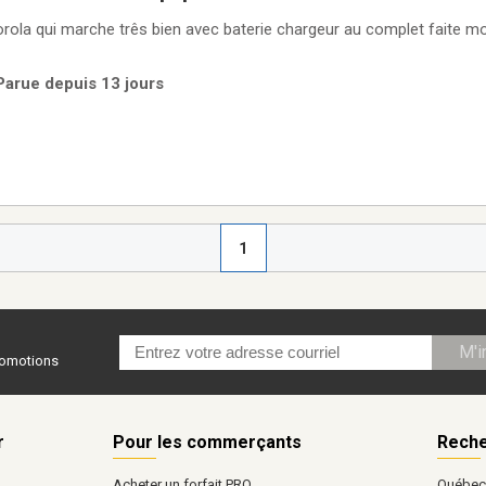
i marche três bien avec baterie chargeur au complet faite moi une offre tel 418
Parue depuis 13 jours
1
M'i
promotions
r
Pour les commerçants
Reche
Acheter un forfait PRO
Québe