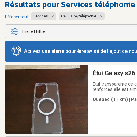
Résultats pour
Services téléphonie 
Services
Cellulaire/téléphonie
Effacer tout
Trier et Filtrer
Activez une alerte pour être avisé de l’ajout de n
Étui Galaxy s26 
Étui transparente de q
renforcés elle est aim
Québec (11 km) | Pa