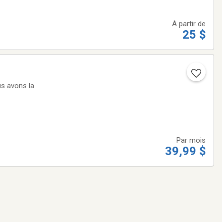
À partir de
25 $
us avons la
le marché, pas
Par mois
39,99 $