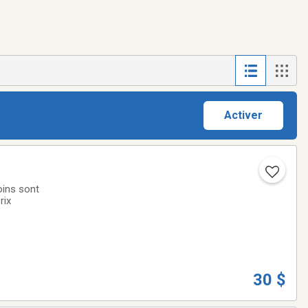
Activer
oins sont
rix
30 $