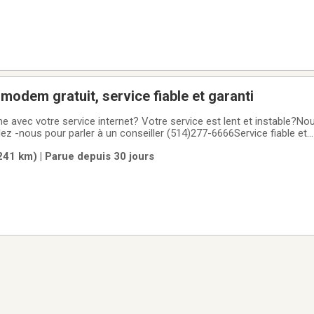
é, modem gratuit, service fiable et garanti
 avec votre service internet? Votre service est lent et instable?No
ppelez -nous pour parler à un conseiller (514)277-6666Service fiable et
$$$$$$$$$$$$$$$$$$$$$$$$$$$$$$$$$$$$$$$$$$$$Meilleur prix sur 
(241 km) | Parue depuis 30 jours