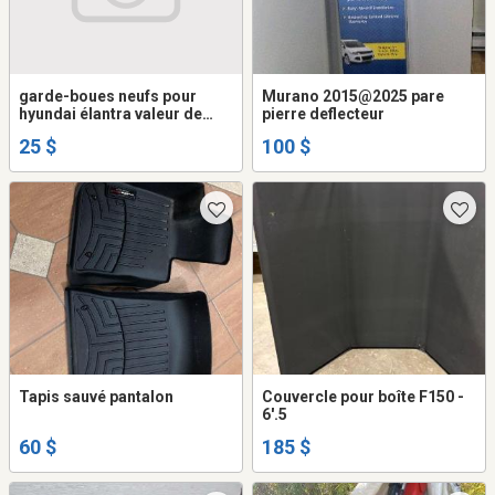
garde-boues neufs pour
Murano 2015@2025 pare
hyundai élantra valeur de
pierre deflecteur
34.00$
25 $
100 $
Tapis sauvé pantalon
Couvercle pour boîte F150 -
6'.5
60 $
185 $