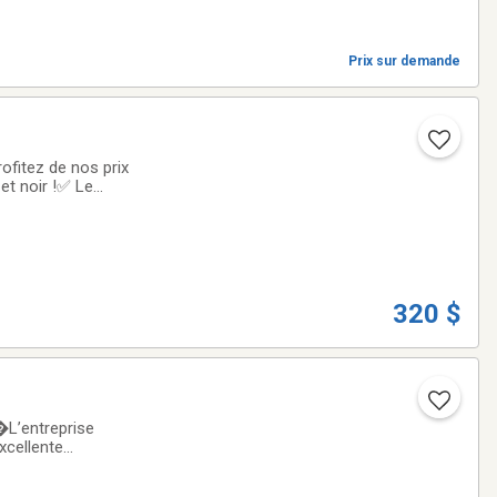
Prix sur demande
fitez de nos prix
et noir !✅ Le
e élégante et
320 $
L’entreprise
xcellente
Ouellet Série ODL