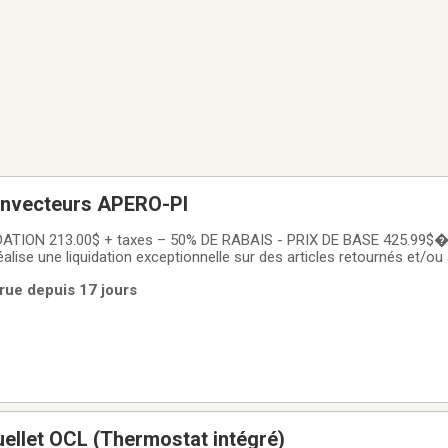
onvecteurs APERO-PI
TION 213.00$ + taxes – 50% DE RABAIS - PRIX DE BASE 425.99$�
 réalise une liquidation exceptionnelle sur des articles retournés et/o
eur mural compact ✨Le Convectair APERO-PI offre le confort therm
rue depuis 17 jours
ormat mural compact,
ellet OCL (Thermostat intégré)