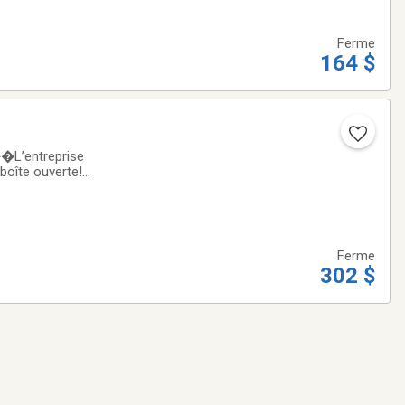
Ferme
164 $
�L’entreprise
 boîte ouverte!
rciaux.✅ ARTICLE
Ferme
302 $