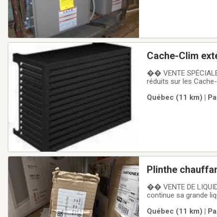
Cache-Clim ext
�� VENTE SPÉCIALE 32
réduits sur les Cache
cache-clim permet de 
Québec (11 km) | Pa
décorative à votre ext
Plinthe chauffa
�� VENTE DE LIQUIDA
continue sa grande liq
occasion d’obtenir d
Québec (11 km) | Pa
1000W�� Plinthe ch