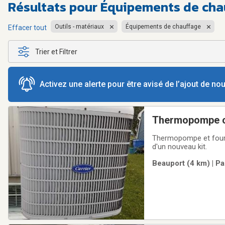
Résultats pour
Équipements de chau
Outils - matériaux
Équipements de chauffage
Effacer tout
Trier et Filtrer
Activez une alerte pour être avisé de l’ajout de n
Thermopompe cen
Thermopompe et fournaise Carrier 24000BTU en très bonne condit
d'un nouveau kit.
Beauport (4 km) | Pa