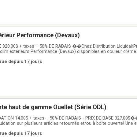
érieur Performance (Devaux)
0.00$ + taxes – 50% DE RABAIS ��Chez Distribution LiquidairPro
-clim extérieurs Performance (Devaux) disponibles en couleur crème 
masquer le moteur de votre équipement tout en ajoutant une touch
rue depuis 17 jours
érieur ou intérieur.✅ Le
nte haut de gamme Ouellet (Série ODL)
TION 14.00$ + taxes – 50% DE RABAIS - PRIX DE BASE 327.00$��
uidation sur plusieurs articles retournés et/ou à boîte ouverte! Une e
es produits haut de gamme à prix réduit.✅ ARTICLE DISPONIBLE :�� 
rue depuis 17 jours
auffante haut de gamme�� Puissance