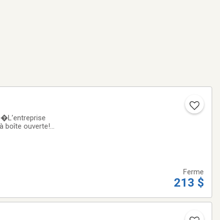
�L’entreprise
u à boîte ouverte!✨
ique signature de
Ferme
213 $