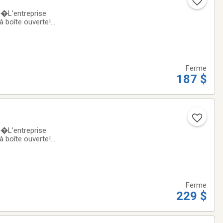
�L’entreprise
u à boîte ouverte!✨
pact Ouellet OCL
Ferme
187 $
�L’entreprise
u à boîte ouverte!✨
nfort thermique
Ferme
229 $