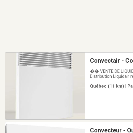
Convectair - C
�� VENTE DE LIQUIDA
Distribution Liquidair
Convectair – Convect
Québec (11 km) | Pa
Convectair dans un f
Convecteur - Ou