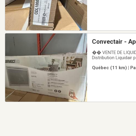
Convectair - Ap
�� VENTE DE LIQUIDA
Distribution Liquidair 
Profitez d’excellents
Québec (11 km) | Pa
DISPONIBLE :�� Appar