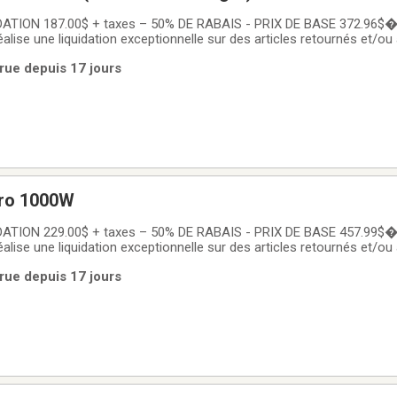
TION 187.00$ + taxes – 50% DE RABAIS - PRIX DE BASE 372.96$�
 réalise une liquidation exceptionnelle sur des articles retournés et/o
 mural compact avec thermostat intégré ✨Le convecteur mural com
rue depuis 17 jours
chaleur douce, uniforme
éro 1000W
TION 229.00$ + taxes – 50% DE RABAIS - PRIX DE BASE 457.99$�
 réalise une liquidation exceptionnelle sur des articles retournés et/o
eur mural compact 1000W✨Le Convectair Apéro 1000W offre un co
rue depuis 17 jours
niforme, idéal pour les