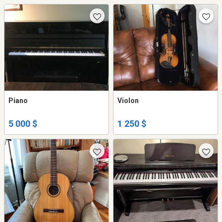
Piano
Violon
5 000 $
1 250 $