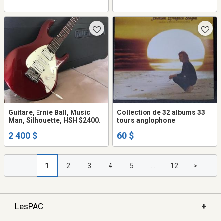
Guitare, Ernie Ball, Music
Collection de 32 albums 33
Man, Silhouette, HSH $2400.
tours anglophone
2 400 $
60 $
1
2
3
4
5
...
12
>
+
LesPAC