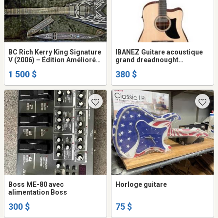
BC Rich Kerry King Signature
IBANEZ Guitare acoustique
V (2006) – Édition Améliorée
grand dreadnought
(EMG & Kahler USA)
AAD50CEL-NEUVE
1 500 $
380 $
Boss ME-80 avec
Horloge guitare
alimentation Boss
300 $
75 $