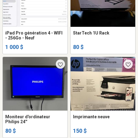
iPad Pro génération 4 - WIFI
StarTech 1U Rack
- 256Go - Neuf
1 000 $
80 $
Moniteur d'ordinateur
Imprimante neuve
Philips 24''
80 $
150 $