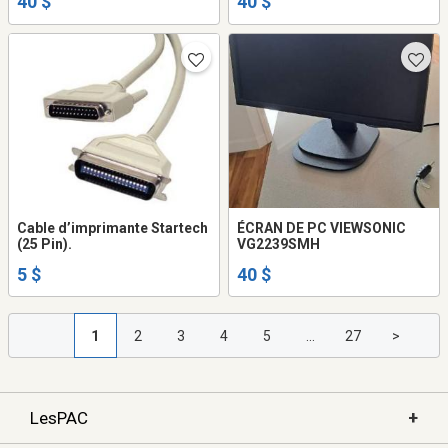
40 $
40 $
Cable d’imprimante Startech
ÉCRAN DE PC VIEWSONIC
(25 Pin).
VG2239SMH
5 $
40 $
1
2
3
4
5
...
27
>
+
LesPAC