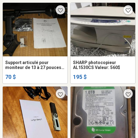
Support articulé pour
SHARP photocopieur
moniteur de 13 à 27 pouces,
AL1530CS Valeur: 560$
charge max 22lbs
70 $
195 $