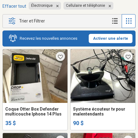
Électronique
Cellulaire et téléphonie
Effacer tout
Trier et Filtrer
Recevez les nouvelles annonces
Activer une alerte
Coque Otter Box Defender
Système écouteur tv pour
multicouche Iphone 14 Plus
malentendants
35 $
90 $