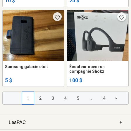
10 $
25 $
Samsung galaxie etuit
Écouteur open run
compagnie Shokz
5 $
100 $
1
2
3
4
5
...
14
>
+
LesPAC