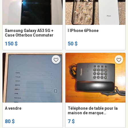
Samsung Galaxy A53 5G +
I IPhone 6Phone
Case Otterbox Commuter
150 $
50 $
A vendre
Téléphone de table pour la
maison de marque
Panasonic
80 $
7 $