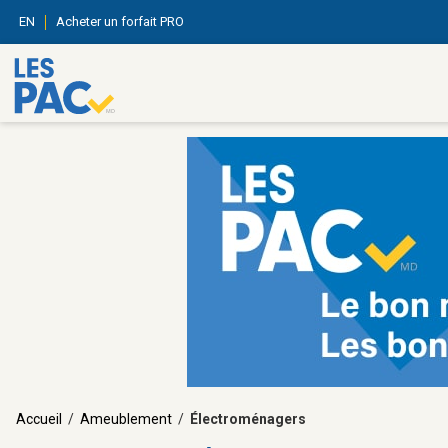
EN
Acheter un forfait PRO
Accueil
/
Ameublement
/
Électroménagers