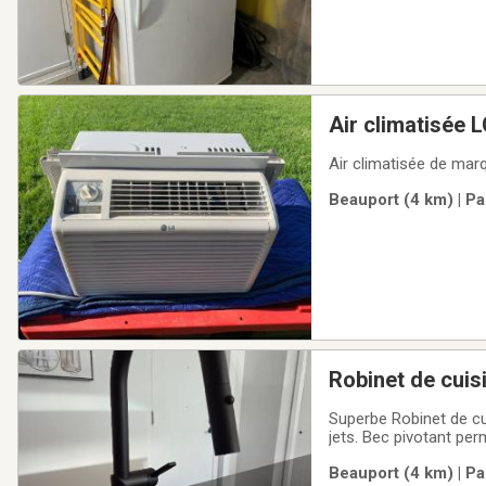
Air climatisée
Air climatisée de mar
Beauport (4 km) | Pa
Robinet de cuis
Superbe Robinet de cu
jets. Bec pivotant perm
se rétracte pas compl
Beauport (4 km) | Pa
Robinet Stainless.