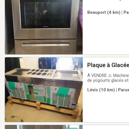
Beauport (4 km) | Pa
Plaque à Glacé
À VENDRE ⚠️ Machine p
de yogourts glacés et 
Les pellicules protect
Lévis (10 km) | Paru
Caractéristiques :- 2 