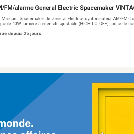
/FM/alarme General Electric Spacemaker VINTA
allation inversée
:- Marque : Spacemaker de General Electric- syntonisateur AM/FM- h
mpoule 40W, lumière à intensité ajustable (HIGH-LO-OFF)- prise de co
ôté (120V / 60 HZ / 12A) pouvant accepter des appareils allant jus
rue depuis 25 jours
e numérique, alarme (timer)- se