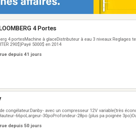
BLOOMBERG 4 Portes
rg 4 portesMachine à glaceDistributeur à eau 3 niveaux Reglages t
RTER 290$)Payé 5000$ en 2014
rue depuis 41 jours
V
 de congélateur.Danby- avec un compresseur 12V variable(très éco
)Hauteur-66poLargeur-30poProfondeur-28po (plus pa poignée 3po)Ouv
rue depuis 50 jours