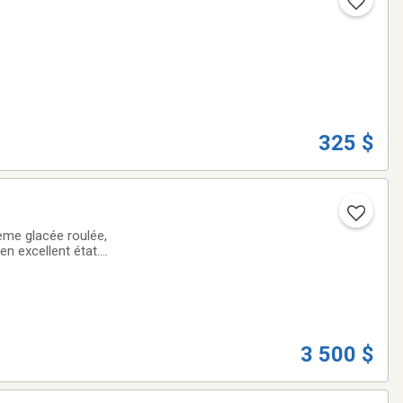
325 $
ème glacée roulée,
en excellent état.
 3 500 $ 💰
3 500 $