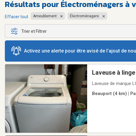
Résultats pour
Électroménagers à v
Ameublement
Électroménagers
Effacer tout
Trier et Filtrer
Activez une alerte pour être avisé de l’ajout de n
Laveuse à linge
Laveuse de marque LG 
Beauport (4 km) | Pa