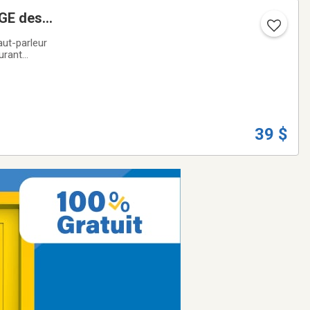
GE des
aut-parleur
urant
qu’à 1440W -
39 $