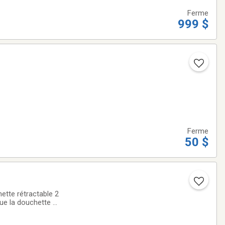
Ferme
999 $
Ferme
50 $
ette rétractable 2
 que la douchette ne
e, changé pour un