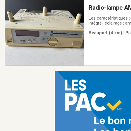
Radio-lampe AM
années 80 à inst
Les caractéristiques 
intégré- éclairage : a
programmable sur le c
Beauport (4 km) | Pa
horloge avec affichag