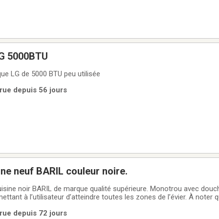
 LG 5000BTU
que LG de 5000 BTU peu utilisée
rue depuis 56 jours
ine neuf BARIL couleur noire.
isine noir BARIL de marque qualité supérieure. Monotrou avec douch
ettant à l’utilisateur d’atteindre toutes les zones de l’évier. À noter
ètement, à peine 1/8 pouce. Fonctionne très bien. Raison de la vent
rue depuis 72 jours