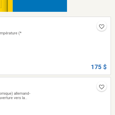
empérature (*
175 $
nomique) allemand-
erture vers la