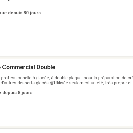
rue depuis 80 jours
e Commercial Double
rofessionnelle à glacée, à double plaque, pour la préparation de cr
d'autres desserts glacés.🍨Utilisée seulement un été, très propre et 
rices sont encore présentes sur plusieurs parties de la machine.Prix :
e depuis 8 jours
plaques