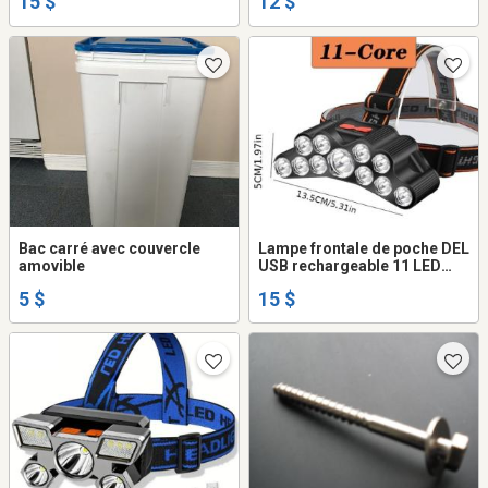
15 $
12 $
Bac carré avec couvercle
Lampe frontale de poche DEL
amovible
USB rechargeable 11 LED
headlamp portable flashlight
5 $
15 $
camping lantern