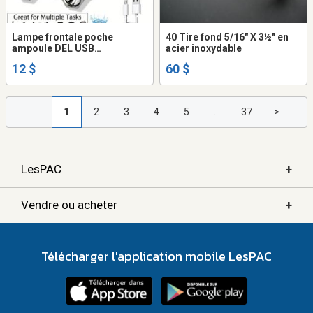
Lampe frontale poche
40 Tire fond 5/16" X 3½" en
ampoule DEL USB
acier inoxydable
rechargeable LED headlamp
12 $
60 $
light flashlight camping
lantern
1
2
3
4
5
...
37
>
+
LesPAC
+
Vendre ou acheter
Télécharger l'application mobile LesPAC