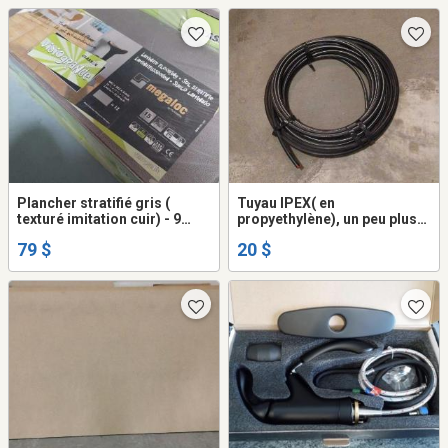
Plancher stratifié gris (
Tuyau IPEX( en
texturé imitation cuir) - 9
propyethylène), un peu plus
boîtes et plus = pour tout le
de 100 pieds
79 $
20 $
lot 79$