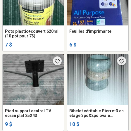
Pots plastic+couvert 620ml
Feuilles d'imprimante
(10 pot pour 7$)
7 $
6 $
Pied support central TV
Bibelot véritable Pierre-3 en
écran plat 25X43
étage 3poX2po ovale
gris/vert
9 $
10 $