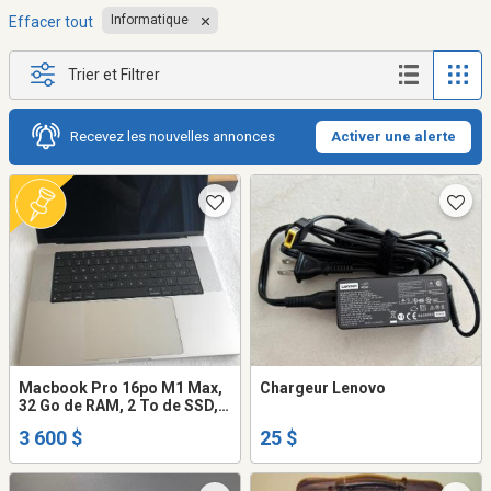
Informatique
Effacer tout
Trier et Filtrer
Recevez les nouvelles annonces
Activer une alerte
Macbook Pro 16po M1 Max,
Chargeur Lenovo
32 Go de RAM, 2 To de SSD,
clavier français canadien
3 600 $
25 $