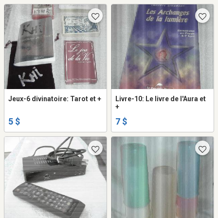
Jeux-6 divinatoire: Tarot et +
Livre-10: Le livre de l'Aura et
+
5 $
7 $