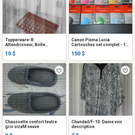
Tupperware-8:
Canon Pixma Lucia
Attendrisseur, Boîte
Cartouches set complet - 10
4.5x4.5x10lg, Jus 3x7x8lg,
Cartouches neuf sceller
10 $
150 $
Pichet +couvert neuf
Chaussette confort feutre
Chandail/F-10: Dame voir
gris sizeM neuve
description