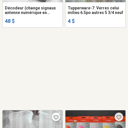
Décodeur (change signaux
Tupperware-7: Verres celui
antenne numérique en
milieu 6.5po autres 5 3/4 neuf
analogique pour TV à tube) +
48 $
4 $
remote Proscan neuf