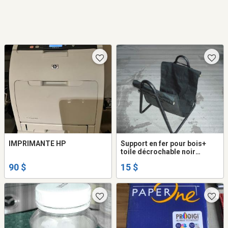
IMPRIMANTE HP
Support en fer pour bois+
toile décrochable noir
hauteur 1pix7po neuf
90 $
15 $