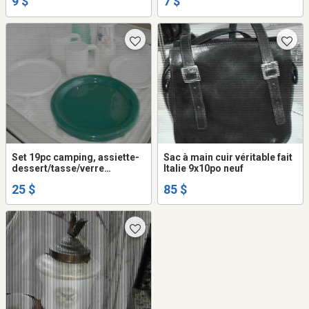
9 $
7 $
Set 19pc camping, assiette-
Sac à main cuir véritable fait
dessert/tasse/verre
Italie 9x10po neuf
blanc/vert neuf
25 $
85 $