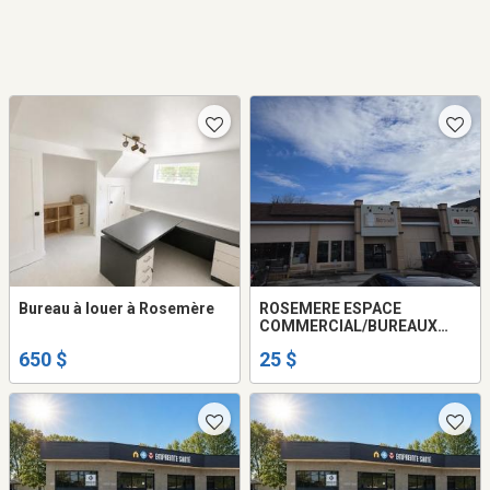
Bureau à louer à Rosemère
ROSEMERE ESPACE
COMMERCIAL/BUREAUX
ANCIENNE BANQUE
650 $
25 $
NATIONALE 218 LABELLE,
ROSEMERE FORMER BNAT
LOCATION