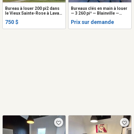
Bureau à louer 200 pi2 dans
Bureaux clés en main à louer
le Vieux Sainte-Rose à Laval
— 3 260 pi² — Blainville —
idéal pour professionnels
Disponible dès le 1er
750 $
Prix sur demande
octobre 2026.