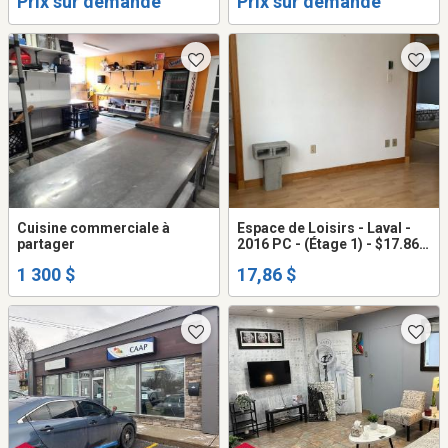
Prix sur demande
Prix sur demande
Eustache
Cuisine commerciale à
Espace de Loisirs - Laval -
partager
2016 PC - (Étage 1) - $17.86
/PC/An
1 300 $
17,86 $