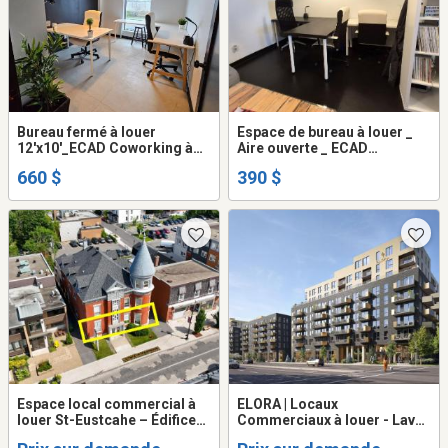
Bureau fermé à louer
Espace de bureau à louer _
12'x10'_ECAD Coworking à
Aire ouverte _ ECAD
St-Eustache
Coworking à St-Eustache
660 $
390 $
Espace local commercial à
ELORA | Locaux
louer St-Eustcahe – Édifice
Commerciaux à louer - Laval
La Tourelle | Vieux-Saint-
/ Chomedey - 1000+ pi2