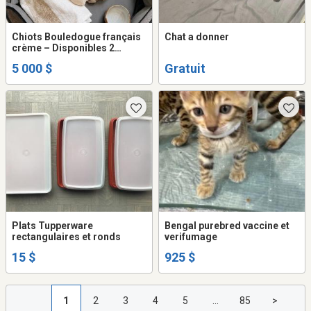
Chiots Bouledogue français
Chat a donner
crème – Disponibles 2
femelle 2 mâle
5 000 $
Gratuit
Plats Tupperware
Bengal purebred vaccine et
rectangulaires et ronds
verifumage
15 $
925 $
1
2
3
4
5
...
85
>